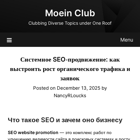
Skip
Moein Club
to
content
Clubbing Diverse Topics under One Roof
Menu
Системное SEO‑продвижение: как
выстроить рост органического трафика и
заявок
Posted on
December 13, 2025
by
NancyRLoucks
Что такое SEO и зачем оно бизнесу
SEO website promotion
— это комплекс работ по
улучшению видимости сайта в поисковых системах и росту