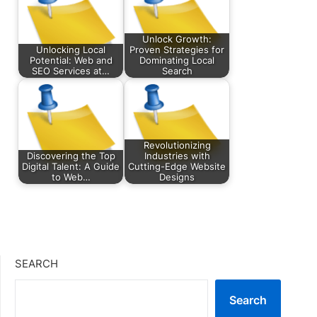
Unlock Growth:
Unlocking Local
Proven Strategies for
Potential: Web and
Dominating Local
SEO Services at…
Search
Revolutionizing
Discovering the Top
Industries with
Digital Talent: A Guide
Cutting-Edge Website
to Web…
Designs
SEARCH
Search