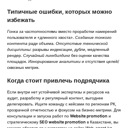
Типичные ошибки, которых можно
избежать
Гонка за частотностями
вместо проработки намерений
пользователя и «длинного хвоста».
Создание тонкого
контента
ради объема.
Отсутствие технической
дисциплины
: разрывы индексации, дубли, медленный
рендер.
Случайный линкбилдинг
без оценки качества
площадок.
Игнорирование аналитики
и отсутствия целей/
сквозных метрик.
Когда стоит привлечь подрядчика
Если внутри нет устойчивой экспертизы и ресурсов на
аудит, разработку и регулярный контент, выгоднее
делегировать. Ищите команду с кейсами по регионам РК,
прозрачной отчетностью и фокусом на бизнес‑метрики. Для
консультации и запуска работ по
Website promotion
и
стратегическому
SEO website promotion
в Казахстане, вы
можете обратиться к экспертам на сайте
Web-agent.kz
.