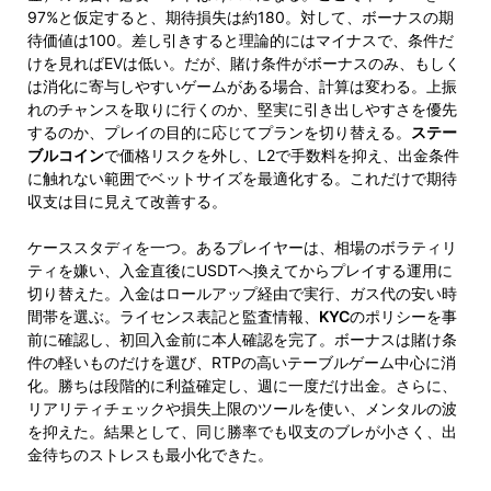
97%と仮定すると、期待損失は約180。対して、ボーナスの期
待価値は100。差し引きすると理論的にはマイナスで、条件だ
けを見ればEVは低い。だが、賭け条件がボーナスのみ、もしく
は消化に寄与しやすいゲームがある場合、計算は変わる。上振
れのチャンスを取りに行くのか、堅実に引き出しやすさを優先
するのか、プレイの目的に応じてプランを切り替える。
ステー
ブルコイン
で価格リスクを外し、L2で手数料を抑え、出金条件
に触れない範囲でベットサイズを最適化する。これだけで期待
収支は目に見えて改善する。
ケーススタディを一つ。あるプレイヤーは、相場のボラティリ
ティを嫌い、入金直後にUSDTへ換えてからプレイする運用に
切り替えた。入金はロールアップ経由で実行、ガス代の安い時
間帯を選ぶ。ライセンス表記と監査情報、
KYC
のポリシーを事
前に確認し、初回入金前に本人確認を完了。ボーナスは賭け条
件の軽いものだけを選び、RTPの高いテーブルゲーム中心に消
化。勝ちは段階的に利益確定し、週に一度だけ出金。さらに、
リアリティチェックや損失上限のツールを使い、メンタルの波
を抑えた。結果として、同じ勝率でも収支のブレが小さく、出
金待ちのストレスも最小化できた。