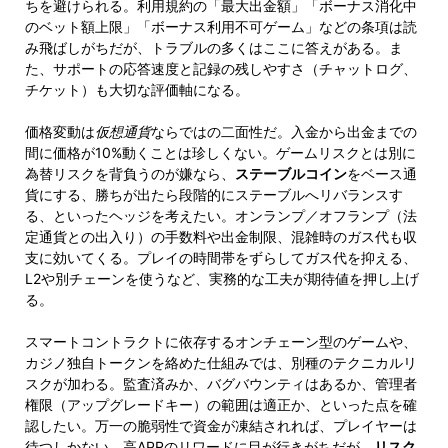
ちを避けられる。利用規約の「最大出金額」「ボーナス消化中
のベット額上限」「ボーナス利用不可ゲーム」などの条項は読
み飛ばしがちだが、トラブルの多くはここに答えがある。ま
た、サポートの応答速度と記録の残しやすさ（チャットログ、
チケット）も大切な評価軸になる。
価格変動は
仮想通貨
ならではの二面性だ。入金から出金までの
間に価格が10%動くことは珍しくない。ゲームリスクとは別に
為替リスクを背負うのが嫌なら、
ステーブルコイン
をベース通
貨にする、勝ちが出たら段階的にステーブルへリバランスす
る、といったヘッジを考えたい。オンランプ／オフランプ（法
定通貨との出入り）の手数料や出金制限、混雑時のガス代も収
支に効いてくる。プレイの時間帯をずらしてガス代を抑える、
L2や別チェーンを使うなど、実務的な工夫が期待値を押し上げ
る。
スマートコントラクトに依存するオンチェーン型のゲームや、
カジノ独自トークンを絡めた仕組みでは、別種のテクニカルリ
スクが加わる。監査済みか、バグバウンティはあるか、管理者
権限（アップグレードキー）の範囲は適正か、といった点を確
認したい。万一の脆弱性で資金が凍結されれば、プレイヤーは
待つしかない。高APRのリワードに目が行きがちだが、
リスク