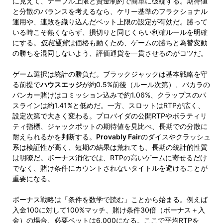
に見えて、テーブル上限と資金制約で簡単に破綻する。期待値
と分散のバランスを考えるなら、ケリー基準のフラクショナル
運用や、連敗を織り込んだベット上限の設定が有効だ。勝って
いる時こそ熱くならず、損切りと同じくらい利確ルールを明確
にする。
仮想通貨
は価格も動くため、ゲームの勝ちと為替変動
の勝ちを混同しないよう、評価通貨を一貫させるのがコツだ。
ゲーム選択は統計の勝負だ。ブラックジャックは基本戦略を守
る前提で
ハウスエッジ
が約0.5%前後（ルール次第）、バカラの
バンカー賭けはコミッション込みで約1.06%、クラップスのパ
スラインは約1.41%と低めだ。一方、スロットはRTPが広く、
設定次第で大きく変わる。プロバイダの公開RTPやボラティリ
ティ指標、ジャックポットの期待値を見比べ、長期での分散に
耐えられるかを判断する。
Provably Fair
のダイスやクラッシュ
系は検証性が高く、短期の結果は荒れても、長期の統計的性質
は明瞭だ。ボーナス消化では、RTPの高いゲームに寄せるだけ
でなく、賭け条件にカウントされないタイトルを避けることが
重要になる。
ボーナス戦略は「条件を数学で読む」ことから始まる。例えば
入金100に対して100%マッチ、賭け条件30倍（ボーナス＋入
金）の場合、必要ベットは6,000になる。ここで平均RTPを