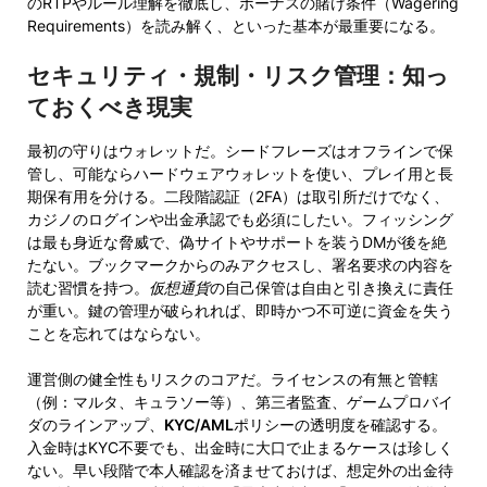
のRTPやルール理解を徹底し、ボーナスの賭け条件（Wagering
Requirements）を読み解く、といった基本が最重要になる。
セキュリティ・規制・リスク管理：知っ
ておくべき現実
最初の守りはウォレットだ。シードフレーズはオフラインで保
管し、可能ならハードウェアウォレットを使い、プレイ用と長
期保有用を分ける。二段階認証（2FA）は取引所だけでなく、
カジノのログインや出金承認でも必須にしたい。フィッシング
は最も身近な脅威で、偽サイトやサポートを装うDMが後を絶
たない。ブックマークからのみアクセスし、署名要求の内容を
読む習慣を持つ。
仮想通貨
の自己保管は自由と引き換えに責任
が重い。鍵の管理が破られれば、即時かつ不可逆に資金を失う
ことを忘れてはならない。
運営側の健全性もリスクのコアだ。ライセンスの有無と管轄
（例：マルタ、キュラソー等）、第三者監査、ゲームプロバイ
ダのラインアップ、
KYC/AML
ポリシーの透明度を確認する。
入金時はKYC不要でも、出金時に大口で止まるケースは珍しく
ない。早い段階で本人確認を済ませておけば、想定外の出金待