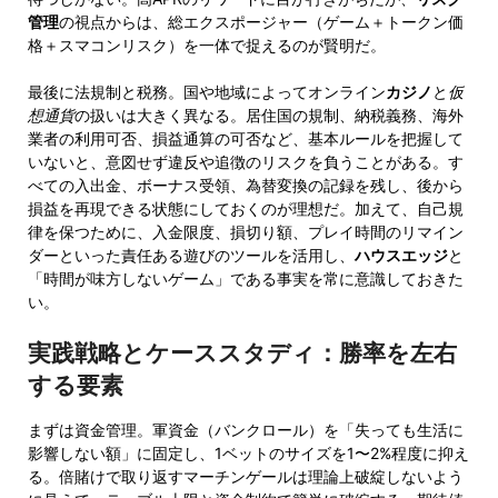
管理
の視点からは、総エクスポージャー（ゲーム＋トークン価
格＋スマコンリスク）を一体で捉えるのが賢明だ。
最後に法規制と税務。国や地域によってオンライン
カジノ
と
仮
想通貨
の扱いは大きく異なる。居住国の規制、納税義務、海外
業者の利用可否、損益通算の可否など、基本ルールを把握して
いないと、意図せず違反や追徴のリスクを負うことがある。す
べての入出金、ボーナス受領、為替変換の記録を残し、後から
損益を再現できる状態にしておくのが理想だ。加えて、自己規
律を保つために、入金限度、損切り額、プレイ時間のリマイン
ダーといった責任ある遊びのツールを活用し、
ハウスエッジ
と
「時間が味方しないゲーム」である事実を常に意識しておきた
い。
実践戦略とケーススタディ：勝率を左右
する要素
まずは資金管理。軍資金（バンクロール）を「失っても生活に
影響しない額」に固定し、1ベットのサイズを1〜2%程度に抑え
る。倍賭けで取り返すマーチンゲールは理論上破綻しないよう