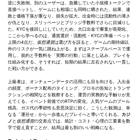
逆に失敗例。別のユーザーは、急騰していた小規模トークンで
直接ベットし、ゲームにも相場にも同時に晒された。結果、連
敗と価格下落が重なり、損失が拡大。出金時には流動性の薄さ
が仇となり、スリッページとブリッジ手数料でさらに目減りし
た。KYCを後回しにしていたため、大口出金で審査が長期化。
ここから学べるのは、通貨選択・流動性・KYCの準備・ベット
上限の4点だ。
仮想通貨
は選び方を誤ると、ゲームの期待値以
外のリスクが一気に跳ね上がる。まずはステーブルベースで運
用し、規約と手数料を「実際の行動」に落とし込み、プレイを
仕組み化する。そうすれば、短期の結果に左右されない一貫し
た戦い方ができる。
上級者は、オンチェーンデータの活用にも目を向ける。入出金
の頻度、ボーナス配布のタイミング、プロモの告知とトランザ
クションの相関などを観察すると、運営の実務的な手触りが見
えてくる。イベント前後でのRTPの変化、人気ゲームのプール
残高、ガス代の季節性も意思決定に効く。こうした観測は、単
なる「運任せ」から一歩進んだプレイへと導いてくれる。
カジ
ノ
と
仮想通貨
の交差点では、統計・コスト・心理の三要素を数
字で捉え直すことが、結局は最も割のいい戦略になる。