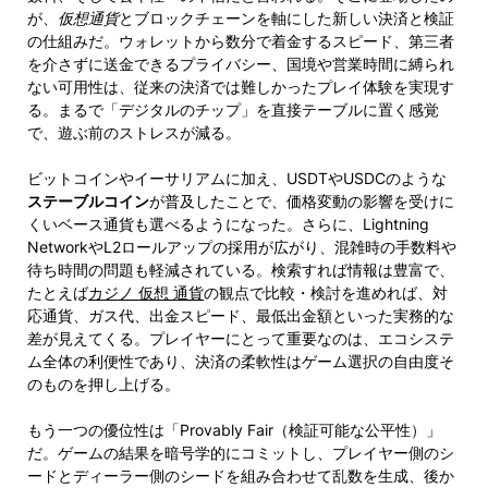
が、
仮想通貨
とブロックチェーンを軸にした新しい決済と検証
の仕組みだ。ウォレットから数分で着金するスピード、第三者
を介さずに送金できるプライバシー、国境や営業時間に縛られ
ない可用性は、従来の決済では難しかったプレイ体験を実現す
る。まるで「デジタルのチップ」を直接テーブルに置く感覚
で、遊ぶ前のストレスが減る。
ビットコインやイーサリアムに加え、USDTやUSDCのような
ステーブルコイン
が普及したことで、価格変動の影響を受けに
くいベース通貨も選べるようになった。さらに、Lightning
NetworkやL2ロールアップの採用が広がり、混雑時の手数料や
待ち時間の問題も軽減されている。検索すれば情報は豊富で、
たとえば
カジノ 仮想 通貨
の観点で比較・検討を進めれば、対
応通貨、ガス代、出金スピード、最低出金額といった実務的な
差が見えてくる。プレイヤーにとって重要なのは、エコシステ
ム全体の利便性であり、決済の柔軟性はゲーム選択の自由度そ
のものを押し上げる。
もう一つの優位性は「Provably Fair（検証可能な公平性）」
だ。ゲームの結果を暗号学的にコミットし、プレイヤー側のシ
ードとディーラー側のシードを組み合わせて乱数を生成、後か