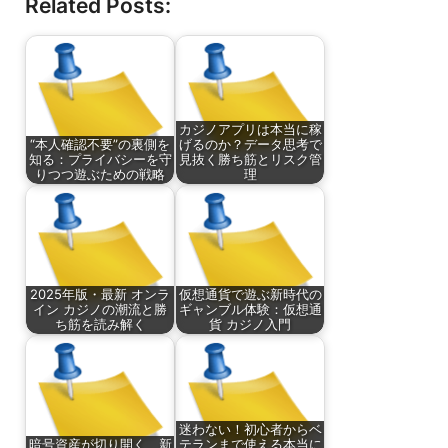
Related Posts:
カジノアプリは本当に稼
“本人確認不要”の裏側を
げるのか？データ思考で
知る：プライバシーを守
見抜く勝ち筋とリスク管
りつつ遊ぶための戦略
理
2025年版・最新 オンラ
仮想通貨で遊ぶ新時代の
イン カジノの潮流と勝
ギャンブル体験：仮想通
ち筋を読み解く
貨 カジノ入門
迷わない！初心者からベ
暗号資産が切り開く、新
テランまで使える本当に