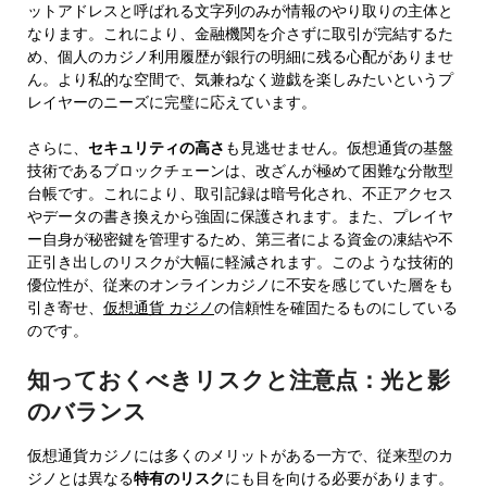
ットアドレスと呼ばれる文字列のみが情報のやり取りの主体と
なります。これにより、金融機関を介さずに取引が完結するた
め、個人のカジノ利用履歴が銀行の明細に残る心配がありませ
ん。より私的な空間で、気兼ねなく遊戯を楽しみたいというプ
レイヤーのニーズに完璧に応えています。
さらに、
セキュリティの高さ
も見逃せません。仮想通貨の基盤
技術であるブロックチェーンは、改ざんが極めて困難な分散型
台帳です。これにより、取引記録は暗号化され、不正アクセス
やデータの書き換えから強固に保護されます。また、プレイヤ
ー自身が秘密鍵を管理するため、第三者による資金の凍結や不
正引き出しのリスクが大幅に軽減されます。このような技術的
優位性が、従来のオンラインカジノに不安を感じていた層をも
引き寄せ、
仮想通貨 カジノ
の信頼性を確固たるものにしている
のです。
知っておくべきリスクと注意点：光と影
のバランス
仮想通貨カジノには多くのメリットがある一方で、従来型のカ
ジノとは異なる
特有のリスク
にも目を向ける必要があります。