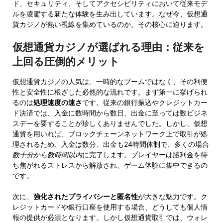
ド、セキュリティ、そしてアクセシビリティにおいて従来モデ
ルを凌駕する新たな体験を生み出しています。なぜ今、仮想通
貨カジノが熱い視線を集めているのか。その核心に迫ります。
仮想通貨カジノが選ばれる理由：従来を
上回る圧倒的メリット
仮想通貨カジノの人気は、一時的なブームではなく、その利便
性と安全性に根ざした必然的な流れです。まず第一に挙げられ
るのは
処理速度の速さ
です。従来の銀行振込やクレジットカー
ド決済では、入金に数時間から数日、出金に至っては数ビジネ
スデーを要することが珍しくありませんでした。しかし、仮想
通貨を用いれば、ブロックチェーンネットワーク上で取引が処
理されるため、入金は数分、出金も24時間体制で、多くの場合
数十分から数時間以内
に完了します。プレイヤーは勝利金を待
ち焦がれるストレスから解放され、ゲーム体験に集中できるの
です。
次に、
強化されたプライバシーと匿名性
が大きな魅力です。ク
レジットカードや銀行口座を使用する場合、どうしても個人情
報の提供が必須となります。しかし仮想通貨取引では、ウォレ