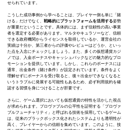
せられています。
こうした成功事例から学べることは、プレイヤー側も単に「賭
ける」だけでなく、
戦略的にプラットフォームを活用する
姿勢
が重要だということです。具体的には、まず信頼性の高い事業
者を選定する必要があります。マルタやキュラソーなど、信頼
できる政府機関からライセンスを取得しているか、運営会社の
実績は十分か、第三者からの評価やレビューはどうか、といっ
た点を入念にチェックしましょう。また、多くの仮想通貨カジ
ノでは、入金ボーナスやキャッシュバックなどの魅力的なプロ
モーションを提供しています。しかし、これらのボーナスには
通常、出金条件（賭け条件）が設定されています。条件をよく
理解せずにボーナスを受け取ると、後々出金ができなくなると
いうトラブルに発展する可能性もあるため、必ず利用規約を確
認する習慣を身につけることが肝要です。
さらに、ゲーム選択においても仮想通貨の特性を活かした視点
が求められます。プロヴァブルの公平性を証明する「プロヴァ
ブルフューチャリティ」と呼ばれる技術を採用しているゲーム
は、従来のブラックボックス化されたシステムよりも透明性が
高く、プレイヤーからの信頼を集めています。このように、技