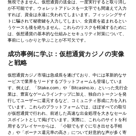
無視できません。仮想通貨の送金は、一度実行すると取り消し
が不可能です。ウォレットアドレスを一文字でも間違えて入力
すれば、資金は永遠に失われてしまいます。フィッシングサイ
トに騙されて秘密鍵を入力してしまい、全資産を盗まれるとい
うケースも後を絶ちません。これらのリスクを軽減するために
は、仮想通貨の基本的な仕組みとセキュリティ対策について、
事前にしっかりと学ぶことが不可欠です。
成功事例に学ぶ：仮想通貨カジノの実像
と戦略
仮想通貨カジノ市場は急成長を遂げており、中には革新的なサ
ービスで業界をリードするプラットフォームも登場していま
す。例えば、「Stake.com」や「Bitcasino.io」といった先行企
業は、豊富なゲームラインナップに加え、独自のトークンを発
行してユーザーに還元するなど、コミュニティ形成に力を入れ
ています。これらのプラットフォームでは、ほぼすべての取引
が仮想通貨で行われ、前述した高速な出金処理を大きなセール
スポイントとして掲げています。実際に、これらのサイトを利
用するプレイヤーからは、「小額でもすぐに引き出せる手軽
さ」や「ボーナス還元率の高さ」について好意的な声が多く寄