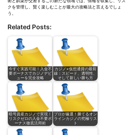
術と娯楽が交差するこの新たな領域では、情報を収集し、リス
クを管理し、賢く楽しむことが最大の攻略法と言えるでしょ
う。
Related Posts:
今すぐ実践可能！入金不
カジノ×仮想通貨の最前
要ボーナスでカジノデビ
線：スピード、透明性、
ューを完全攻略
そして新しい勝ち方
暗号資産カジノで実現！
プロが厳選！勝てるオン
リスクゼロの入金不要ボ
ラインカジノの究極リス
ーナス徹底活用術
ト