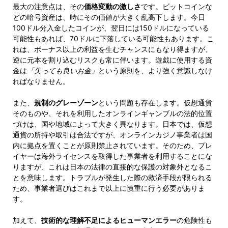
最大の注意点は、その
価格変動の激しさ
です。ビットコインな
どの暗号資産は、時にその価値が大きく乱高下します。今日
100ドル分入金したコインが、翌日には150ドルになっている
可能性もあれば、70ドルに下落している可能性もあります。こ
れは、ボーナス以上の利益を生むチャンスにもなり得ますが、
逆に元本を割り込むリスクも常に伴います。遊戯に使用する資
金は
「失っても良いお金」
という原則を、より強く意識しなけ
ればなりません。
また、
規制のグレーゾーン
という問題も存在します。仮想通貨
そのものや、それを利用したオンラインギャンブルの法的位置
づけは、国や地域によって大きく異なります。日本では、仮想
通貨の所持や取引は合法ですが、オンラインカジノ事業者は国
内に拠点を置くことが原則禁止されています。そのため、プレ
イヤーは海外ライセンスを取得した事業者を利用することにな
りますが、これは日本の法律の直接的な保護の対象外となるこ
とを意味します。トラブルが発生した際の救済手段が限られる
ため、事業者選びはこれまで以上に慎重に行う必要がありま
す。
加えて、
技術的な理解不足によるヒューマンエラー
の危険性も