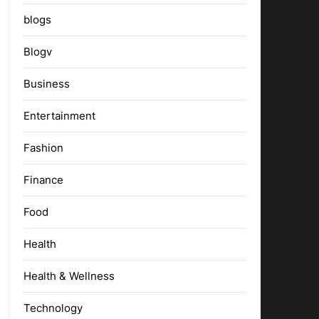
blogs
Blogv
Business
Entertainment
Fashion
Finance
Food
Health
Health & Wellness
Technology