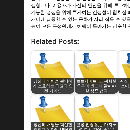
생합니다. 이용자가 자신의 안전을 위해 투자하
가능한 성장을 위해 투자하는 진정성이 합쳐질 때
재미에 집중할 수 있는 문화가 자리 잡을 수 있
높여 모든 구성원에게 혜택이 돌아가는 선순환 
Related Posts:
당신의 배팅을 완벽하
토토사이트, 그 위험한
최신 
게 보호하는 최고의 안
유혹과 반드시 알아야
스마
전 가이드
할 생존 법칙
당신의 배팅을 혁신할
연령 인증 없는 카지노
안전한 온라인 배팅의
사이트의 진실: 숨은 위