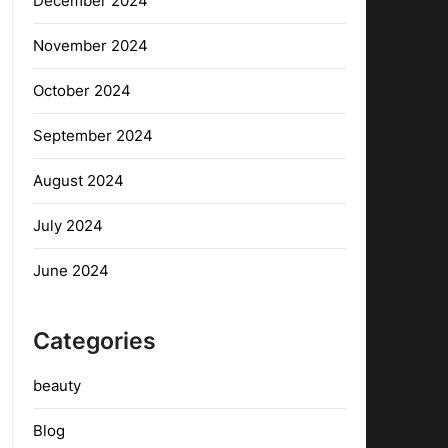
December 2024
November 2024
October 2024
September 2024
August 2024
July 2024
June 2024
Categories
beauty
Blog