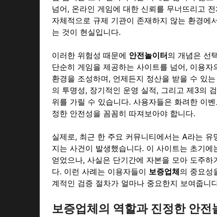
넘어, 온라인 게임에 대한 신뢰를 무너뜨리고 전
자체적으로 규제 기관이 존재하지 않는 환경에서
는 것이 현실입니다.
이러한 위험성 때문에
안전놀이터
의 개념은 선
단순히 게임을 제공하는 사이트를 넘어, 이용자
환경을 조성하며, 언제든지 정산을 받을 수 있는
의 투명성, 장기적인 운영 실적, 그리고 제3의 
위를 가릴 수 있습니다. 사용자들은 화려한 이벤
정한 안전성을 꼼꼼히 따져보아야 합니다.
실제로, 최근 한 주요 커뮤니티에서는 A라는 유
지는 사건이 발생했습니다. 이 사이트는 초기에
얻었으나, 사실은 단기간에 자본을 모아 도주하
다. 이런 사례는 이용자들이
보증업체
의 중요성을
계적인 검증 절차가 얼마나 중요한지 보여줍니다
보증업체의 역할과 진정한 안전