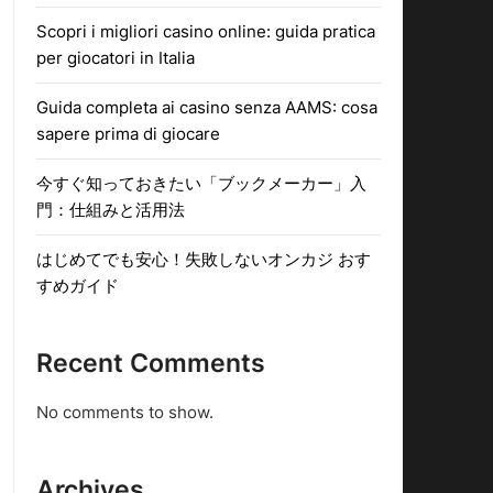
Scopri i migliori casino online: guida pratica
per giocatori in Italia
Guida completa ai casino senza AAMS: cosa
sapere prima di giocare
今すぐ知っておきたい「ブックメーカー」入
門：仕組みと活用法
はじめてでも安心！失敗しないオンカジ おす
すめガイド
Recent Comments
No comments to show.
Archives