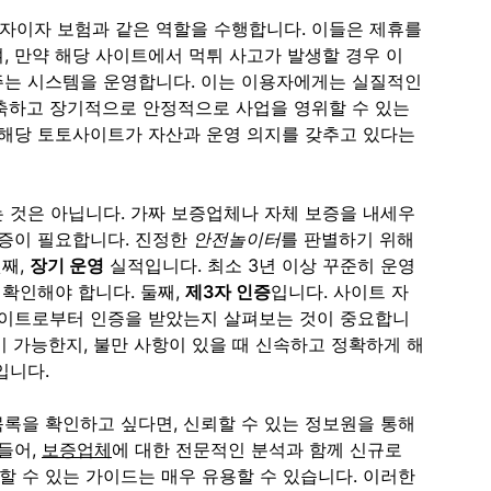
자이자 보험과 같은 역할을 수행합니다. 이들은 제휴를
, 만약 해당 사이트에서 먹튀 사고가 발생할 경우 이
주는 시스템을 운영합니다. 이는 이용자에게는 실질적인
축하고 장기적으로 안정적으로 사업을 영위할 수 있는
 해당 토토사이트가 자산과 운영 의지를 갖추고 있다는
 것은 아닙니다. 가짜 보증업체나 자체 보증을 내세우
검증이 필요합니다. 진정한
안전놀이터
를 판별하기 위해
첫째,
장기 운영
실적입니다. 최소 3년 이상 꾸준히 운영
 확인해야 합니다. 둘째,
제3자 인증
입니다. 사이트 자
사이트로부터 인증을 받았는지 살펴보는 것이 중요합니
이 가능한지, 불만 사항이 있을 때 신속하고 정확하게 해
입니다.
록을 확인하고 싶다면, 신뢰할 수 있는 정보원을 통해
들어,
보증업체
에 대한 전문적인 분석과 함께 신규로
 수 있는 가이드는 매우 유용할 수 있습니다. 이러한