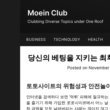
Skip
to
Moein Club
content
Clubbing Diverse Topics under One Roof
BUSINESS
TECHNOLOGY
HEALTH
당신의 베팅을 지키는 최후
Posted on
November 
토토사이트의 위험성과 안전놀이
인터넷을 검색하다 보면 ‘먹튀’ 피해에 절규하는
을 즐기기 위해 가입한
토토사이트
에서 어느 날
첨 금액을 모두 날려버리는 사례는 끊이지 않고