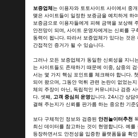
보증업체
는 이용자와 토토사이트 사이에서 중개
맺은 사이트들이 일정한 보증금을 예치하게 하여
보증금으로 이용자들에게 피해 금액을 보상해 
안전망이 되며, 사이트 운영자에게는 신뢰를 구
동력이 됩니다. 따라서 보증업체가 있다는 것은
간접적인 증거가 될 수 있습니다.
그러나 모든 보증업체가 동일한 신뢰성을 지니는
는 사이트들도 존재하기 때문에 이중, 삼중의 
서는 몇 가지 핵심 포인트를 체크해야 합니다. 
되어 왔으며, 그동안 먹튀 관련 논란이 없었는지
체의 주장이 아닌, 독립적인 커뮤니티나 검증 
다. 셋째,
고객 중심의 운영
입니다. 24시간 상담
결해 주는지가 신뢰를 판가름 하는 중요한 기준
보다 구체적인 정보와 검증된
안전놀이터추천
목
최신 데이터를 참고하는 것이 현명합니다. 예를 
등장하면서도 안전성을 입증한 플랫폼들을 확인할