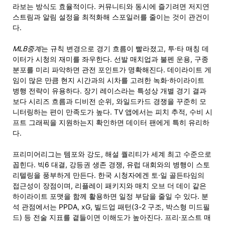
라보는 방식도 효율적이다. 커뮤니티와 동시에 즐기려면 저지연
스트림과 알림 설정을 최적화해 스포일러를 줄이는 것이 관건이
다.
MLB중계
는 규칙 변경으로 경기 흐름이 빨라졌고, 투·타 매칭 데
이터가 시청의 재미를 좌우한다. 선발 매치업과 불펜 운용, 구종
분포를 미리 파악하면 관전 포인트가 명확해진다. 데이라이트 게
임이 많은 만큼 현지 시간과의 시차를 고려한 녹화·하이라이트
병행 전략이 유용하다. 장기 레이스라는 특성상 개별 경기 결과
보다 시리즈 흐름과 디비전 순위, 와일드카드 경쟁을 꾸준히 모
니터링하는 편이 만족도가 높다. TV 앱에서는 피치 추적, 수비 시
프트 그래픽을 지원하는지 확인하면 데이터 팬에게 특히 유리하
다.
프리미어리그는 템포와 강도, 해설 퀄리티가 세계 최고 수준으로
꼽힌다. 빅6 대결, 강등권 생존 경쟁, 유럽 대회와의 병행이 스토
리텔링을 풍부하게 만든다. 한국 시청자에겐 토·일 골든타임의
접근성이 장점이며, 리플레이 패키지와 매치 오브 더 데이 같은
하이라이트 포맷을 함께 활용하면 일정 부담을 줄일 수 있다. 분
석 관점에서는 PPDA, xG, 빌드업 패턴(3-2 구조, 박스형 미드필
드) 등 전술 지표를 곁들이면 이해도가 높아진다. 프리·포스트 매