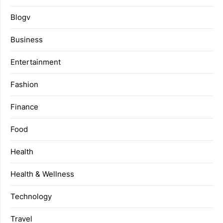
Blogv
Business
Entertainment
Fashion
Finance
Food
Health
Health & Wellness
Technology
Travel