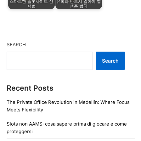
스마트한 슬롯사이트 선
유혹과 반드시 알아야 할
택법
생존 법칙
SEARCH
Search
Recent Posts
The Private Office Revolution in Medellín: Where Focus
Meets Flexibility
Slots non AAMS: cosa sapere prima di giocare e come
proteggersi