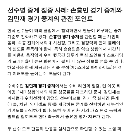
선수별 중계 집중 사례:
손흥민 경기 중계
와
김민재 경기 중계
의 관전 포인트
한국 선수들이 해외 클럽에서 활약하면서 팬들이 요구하는 중계
기준도 진화하고 있다.
손흥민 경기 중계
를 관전할 때는 개인의
돌파, 속공 전개에서의 위치선정, 그리고 결정력과 연계 플레이
의 빈도를 주목해야 한다. 특히 손흥민은 역습 상황에서 시간차
를 이용한 움직임과 수비 뒷공간 침투가 핵심 포인트라 스트리밍
의 프레임율이 높은 화면에서 볼 때 더 많은 정보를 얻을 수 있다.
해설자와 함께 제공되는 전술 분석(예: 스페셜 하이라이트)은 경
기 이해도를 높이는 데 도움이 된다.
수비수인
김민재 경기 중계
에서는 수비 라인의 정렬, 런 아웃 타
이밍, 1대1 상황에서의 태클 성공률을 체크하면 좋다. 김민재는
피지컬과 위치선정이 강점인 선수이므로, 경기 중 실시간 통계
(태클, 차단, 인터셉트 등)를 제공하는 중계를 선택하면 세부적인
기여도를 파악하기 쉽다. 또한 수비 전환 시의 패스 연결 능력과
빌드업 참여도도 현대 축구에서 중요한 평가 지표가 된다.
두 선수 모두 팬들의 반응을 실시간으로 확인할 수 있는 소셜 피