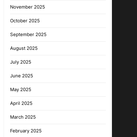
November 2025
October 2025
September 2025
August 2025
July 2025
June 2025
May 2025
April 2025
March 2025
February 2025