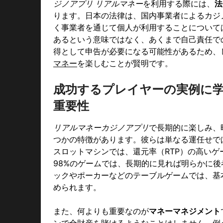
ジノアプリ リアルマネー
を利用する際には、
法
ります。日本の法律は、国内事業者によるカジ
く事業者を通じて個人が利用することについて
あるという意味ではなく、あくまで自己責任で
得として申告が必要になる可能性があるため、
マネー
を楽しむことが賢明です。
成功するプレイヤーの実例に
重要性
リアルマネーカジノアプリ
で長期的に楽しみ、
つかの特徴があります。彼らは単なる運任せで
スロットマシンでは、還元率（RTP）の高いゲ
98%のゲームでは、長期的に見れば明らかに
ックやポーカーなどのテーブルゲームでは、基
められます。
また、何よりも重要なのが
マネーマネジメント