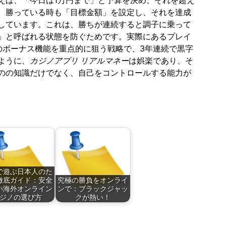
えば、「今日は1万円まで」と予算を決め、それを超え
、勝っている時も「目標金額」を設定し、それを達成
しています。これは、勝ちが連続すると調子に乗って
」と呼ばれる状態を防ぐためです。実際にあるプレイ
のボーナス機能を重点的に狙う戦略で、3年連続で黒字
ように、
カジノアプリ リアルマネー
は娯楽であり、そ
のの知識だけでなく、自己をコントロールする能力が
で遊ぶ日本人のた
徹底ガイド：安全
究極の勝負をオンライ
い海外オンライン
ンで：ブラックジャッ
ジノの選び方
クが熱い！