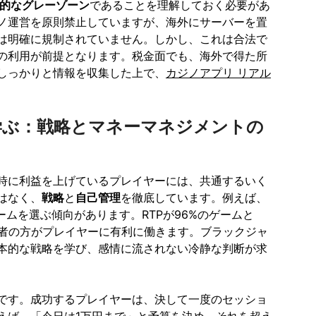
的なグレーゾーン
であることを理解しておく必要があ
ノ運営を原則禁止していますが、海外にサーバーを置
は明確に規制されていません。しかし、これは合法で
の利用が前提となります。税金面でも、海外で得た所
しっかりと情報を収集した上で、
カジノアプリ リアル
学ぶ：戦略とマネーマネジメントの
時に利益を上げているプレイヤーには、共通するいく
はなく、
戦略
と
自己管理
を徹底しています。例えば、
ームを選ぶ傾向があります。RTPが96%のゲームと
後者の方がプレイヤーに有利に働きます。ブラックジャ
本的な戦略を学び、感情に流されない冷静な判断が求
です。成功するプレイヤーは、決して一度のセッショ