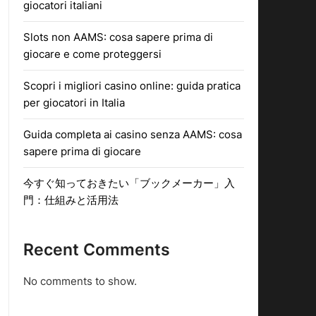
giocatori italiani
Slots non AAMS: cosa sapere prima di
giocare e come proteggersi
Scopri i migliori casino online: guida pratica
per giocatori in Italia
Guida completa ai casino senza AAMS: cosa
sapere prima di giocare
今すぐ知っておきたい「ブックメーカー」入
門：仕組みと活用法
Recent Comments
No comments to show.