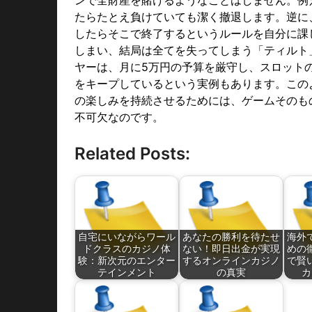
ンで全財産を賭けるようなことはしません。例
たらたとえ負けていても潔く撤退します。逆に
したらそこで終了するというルールを自分に課
しまい、結局は全てを失ってしまう「ティルト
ヤーは、月に5万円の予算を厳守し、スロット
をキープしているという実例もあります。この
の楽しみを持続させるためには、ゲームそのも
不可欠なのです。
Related Posts:
自宅にいながらワール
あなたの勝利を待たせ
海外
ドクラスのカジノ体
ない！即日出金が実現
めの
験：新次元のエンター
するオンラインカジノ
で賢
テインメント
の真実
カ