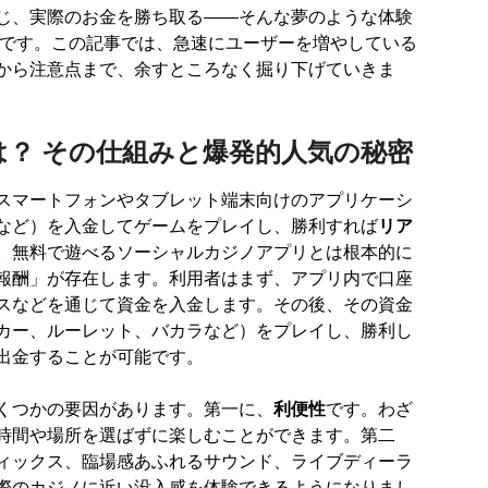
じ、実際のお金を勝ち取る――そんな夢のような体験
です。この記事では、急速にユーザーを増やしている
から注意点まで、余すところなく掘り下げていきま
？ その仕組みと爆発的人気の秘密
スマートフォンやタブレット端末向けのアプリケーシ
など）を入金してゲームをプレイし、勝利すれば
リア
。無料で遊べるソーシャルカジノアプリとは根本的に
報酬」が存在します。利用者はまず、アプリ内で口座
スなどを通じて資金を入金します。その後、その資金
カー、ルーレット、バカラなど）をプレイし、勝利し
出金することが可能です。
くつかの要因があります。第一に、
利便性
です。わざ
時間や場所を選ばずに楽しむことができます。第二
ィックス、臨場感あふれるサウンド、ライブディーラ
際のカジノに近い没入感を体験できるようになりまし