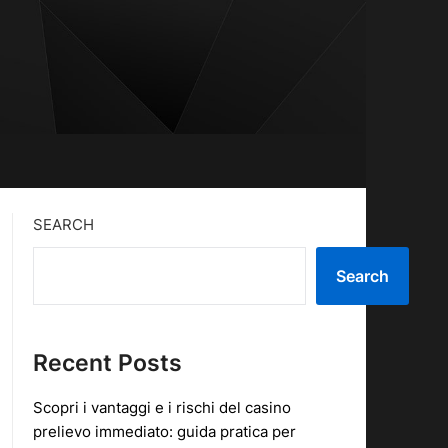
SEARCH
Search
Recent Posts
Scopri i vantaggi e i rischi del casino
prelievo immediato: guida pratica per