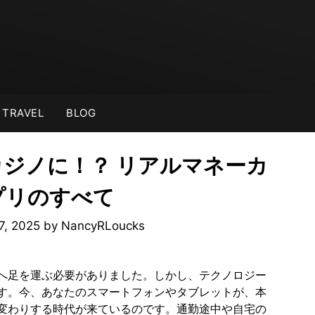
TRAVEL
BLOG
ジノに！？ リアルマネーカ
プリのすべて
7, 2025
by
NancyRLoucks
へ足を運ぶ必要がありました。しかし、テクノロジー
す。今、あなたのスマートフォンやタブレットが、本
変わりする時代が来ているのです。通勤途中や自宅の