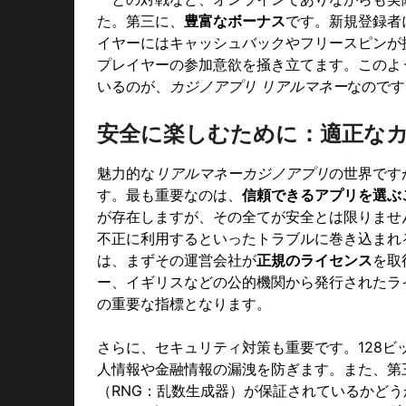
た。第三に、
豊富なボーナス
です。新規登録者
イヤーにはキャッシュバックやフリースピンが
プレイヤーの参加意欲を掻き立てます。このよ
いるのが、
カジノアプリ リアルマネー
なのです
安全に楽しむために：適正な
魅力的な
リアルマネーカジノアプリ
の世界です
す。最も重要なのは、
信頼できるアプリを選ぶ
が存在しますが、その全てが安全とは限りませ
不正に利用するといったトラブルに巻き込まれ
は、まずその運営会社が
正規のライセンス
を取
ー、イギリスなどの公的機関から発行されたラ
の重要な指標となります。
さらに、セキュリティ対策も重要です。128ビ
人情報や金融情報の漏洩を防ぎます。また、第
（RNG：乱数生成器）が保証されているかど