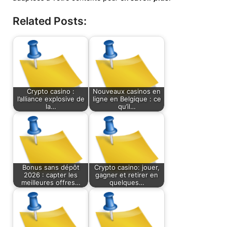
Related Posts:
Crypto casino :
Nouveaux casinos en
l’alliance explosive de
ligne en Belgique : ce
la…
qu’il…
Bonus sans dépôt
Crypto casino: jouer,
2026 : capter les
gagner et retirer en
meilleures offres…
quelques…