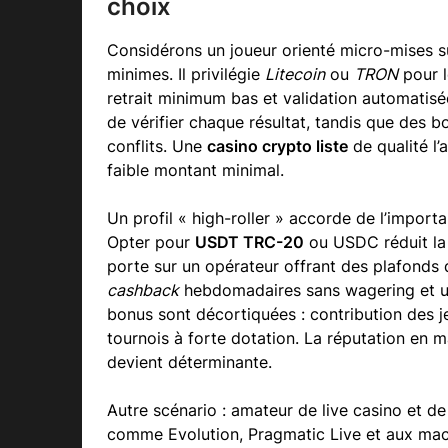
choix
Considérons un joueur orienté micro-mises su
minimes. Il privilégie
Litecoin
ou
TRON
pour l
retrait minimum bas et validation automatisé
de vérifier chaque résultat, tandis que des b
conflits. Une
casino crypto liste
de qualité l’a
faible montant minimal.
Un profil « high-roller » accorde de l’importa
Opter pour
USDT TRC-20
ou USDC réduit la 
porte sur un opérateur offrant des plafonds d
cashback
hebdomadaires sans wagering et un
bonus sont décortiquées : contribution des j
tournois à forte dotation. La réputation en 
devient déterminante.
Autre scénario : amateur de live casino et de 
comme Evolution, Pragmatic Live et aux mac