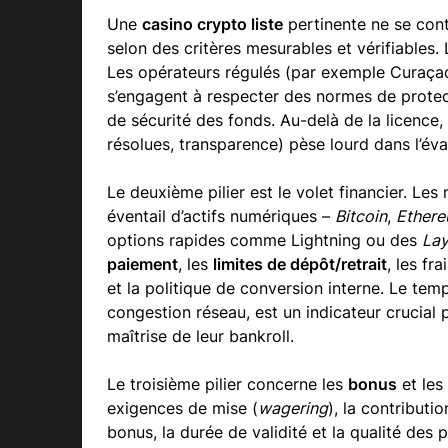
Une
casino crypto liste
pertinente ne se cont
selon des critères mesurables et vérifiables. 
Les opérateurs régulés (par exemple Curaçao o
s’engagent à respecter des normes de protect
de sécurité des fonds. Au-delà de la licence, l
résolues, transparence) pèse lourd dans l’évalu
Le deuxième pilier est le volet financier. Le
éventail d’actifs numériques –
Bitcoin
,
Ether
options rapides comme Lightning ou des
Lay
paiement
, les
limites de dépôt/retrait
, les fr
et la politique de conversion interne. Le temp
congestion réseau, est un indicateur crucial po
maîtrise de leur bankroll.
Le troisième pilier concerne les
bonus
et les
exigences de mise (
wagering
), la contributi
bonus, la durée de validité et la qualité de