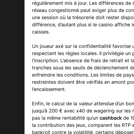
régulièrement mis à jour. Les différences de r
réseau congestionné peut exiger plus de con
une session où la trésorerie doit rester dispo
différence, d’autant plus si le casino affiche
caisses.
Un joueur axé sur la confidentialité favorise
respectant les règles locales. Il privilégie un
l’inscription. L’absence de frais de retrait et 
tranches sous les seuils de déclenchement de
enfreindre les conditions. Les limites de pays,
restreintes doivent être vérifiés en amont p
l’encaissement.
Enfin, le calcul de la
valeur attendue
d’un bon
jusqu’à 200 € avec x40 de wagering sur les 
pas la même rentabilité qu’un
cashback
de 10
la contribution des jeux, comparent les RTP e
bankroll contre la volatilité, certains dépose