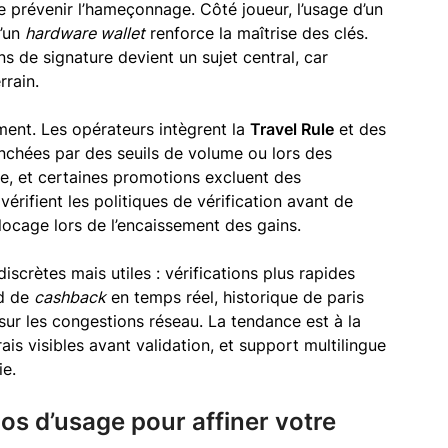
e prévenir l’hameçonnage. Côté joueur, l’usage d’un
d’un
hardware wallet
renforce la maîtrise des clés.
ns de signature devient un sujet central, car
rrain.
ent. Les opérateurs intègrent la
Travel Rule
et des
chées par des seuils de volume ou lors des
e, et certaines promotions excluent des
 vérifient les politiques de vérification avant de
locage lors de l’encaissement des gains.
discrètes mais utiles : vérifications plus rapides
rd de
cashback
en temps réel, historique de paris
sur les congestions réseau. La tendance est à la
ais visibles avant validation, et support multilingue
ie.
os d’usage pour affiner votre