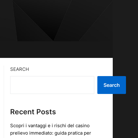
SEARCH
Search
Recent Posts
Scopri i vantaggi e i rischi del casino
prelievo immediato: guida pratica per