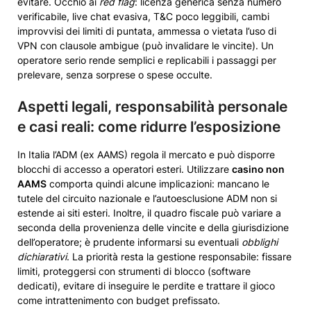
evitare. Occhio ai
red flag
: licenza generica senza numero
verificabile, live chat evasiva, T&C poco leggibili, cambi
improvvisi dei limiti di puntata, ammessa o vietata l’uso di
VPN con clausole ambigue (può invalidare le vincite). Un
operatore serio rende semplici e replicabili i passaggi per
prelevare, senza sorprese o spese occulte.
Aspetti legali, responsabilità personale
e casi reali: come ridurre l’esposizione
In Italia l’ADM (ex AAMS) regola il mercato e può disporre
blocchi di accesso a operatori esteri. Utilizzare
casino non
AAMS
comporta quindi alcune implicazioni: mancano le
tutele del circuito nazionale e l’autoesclusione ADM non si
estende ai siti esteri. Inoltre, il quadro fiscale può variare a
seconda della provenienza delle vincite e della giurisdizione
dell’operatore; è prudente informarsi su eventuali
obblighi
dichiarativi
. La priorità resta la gestione responsabile: fissare
limiti, proteggersi con strumenti di blocco (software
dedicati), evitare di inseguire le perdite e trattare il gioco
come intrattenimento con budget prefissato.