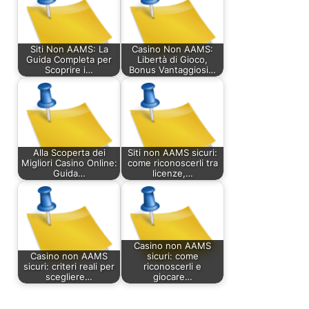
Siti Non AAMS: La
Casino Non AAMS:
Guida Completa per
Libertà di Gioco,
Scoprire i…
Bonus Vantaggiosi…
Alla Scoperta dei
Siti non AAMS sicuri:
Migliori Casino Online:
come riconoscerli tra
Guida…
licenze,…
Casino non AAMS
Casino non AAMS
sicuri: come
sicuri: criteri reali per
riconoscerli e
scegliere…
giocare…