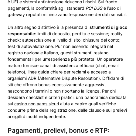
è UE) e sistemi antintrusione riducono i rischi. Sul fronte
pagamenti, la conformità agli standard
PCI DSS
e l’uso di
gateway reputati minimizzano l’esposizione dei dati sensibili.
Un altro segno distintivo è la presenza di
strumenti di gioco
responsabile
: limiti di deposito, perdita e sessione; reality
check; autoesclusione a livello di sito; chiusura del conto;
test di autovalutazione. Pur non essendo integrati nel
registro nazionale italiano, questi strumenti restano
fondamentali per un’esperienza più protetta. Un operatore
maturo fornisce canali di assistenza efficaci (chat, email,
telefono), linee guida chiare per reclami e accesso a
organismi ADR (Alternative Dispute Resolution). Diffidare di
siti che offrono bonus eccessivamente aggressivi,
nascondono i termini o non riportano la licenza. Per chi
desidera checklist e criteri pratici, una panoramica dedicata
sui
casino non aams sicuri
aiuta a capire quali verifiche
condurre prima della registrazione, dalle clausole sui prelievi
ai sigilli di audit indipendente.
Pagamenti, prelievi, bonus e RTP: