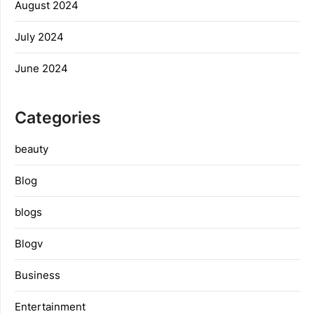
August 2024
July 2024
June 2024
Categories
beauty
Blog
blogs
Blogv
Business
Entertainment