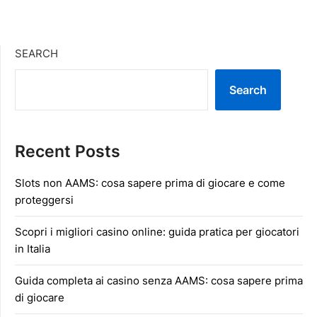
SEARCH
Search
Recent Posts
Slots non AAMS: cosa sapere prima di giocare e come
proteggersi
Scopri i migliori casino online: guida pratica per giocatori
in Italia
Guida completa ai casino senza AAMS: cosa sapere prima
di giocare