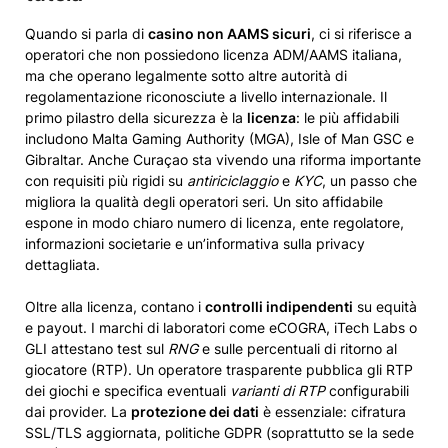
Quando si parla di
casino non AAMS sicuri
, ci si riferisce a
operatori che non possiedono licenza ADM/AAMS italiana,
ma che operano legalmente sotto altre autorità di
regolamentazione riconosciute a livello internazionale. Il
primo pilastro della sicurezza è la
licenza
: le più affidabili
includono Malta Gaming Authority (MGA), Isle of Man GSC e
Gibraltar. Anche Curaçao sta vivendo una riforma importante
con requisiti più rigidi su
antiriciclaggio
e
KYC
, un passo che
migliora la qualità degli operatori seri. Un sito affidabile
espone in modo chiaro numero di licenza, ente regolatore,
informazioni societarie e un’informativa sulla privacy
dettagliata.
Oltre alla licenza, contano i
controlli indipendenti
su equità
e payout. I marchi di laboratori come eCOGRA, iTech Labs o
GLI attestano test sul
RNG
e sulle percentuali di ritorno al
giocatore (RTP). Un operatore trasparente pubblica gli RTP
dei giochi e specifica eventuali
varianti di RTP
configurabili
dai provider. La
protezione dei dati
è essenziale: cifratura
SSL/TLS aggiornata, politiche GDPR (soprattutto se la sede