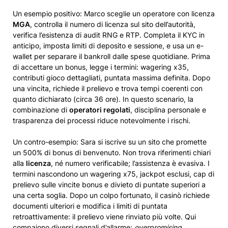
Un esempio positivo: Marco sceglie un operatore con licenza
MGA
, controlla il numero di licenza sul sito dell’autorità,
verifica l’esistenza di audit RNG e RTP. Completa il KYC in
anticipo, imposta limiti di deposito e sessione, e usa un e-
wallet per separare il bankroll dalle spese quotidiane. Prima
di accettare un bonus, legge i termini: wagering x35,
contributi gioco dettagliati, puntata massima definita. Dopo
una vincita, richiede il prelievo e trova tempi coerenti con
quanto dichiarato (circa 36 ore). In questo scenario, la
combinazione di
operatori regolati
, disciplina personale e
trasparenza dei processi riduce notevolmente i rischi.
Un contro-esempio: Sara si iscrive su un sito che promette
un 500% di bonus di benvenuto. Non trova riferimenti chiari
alla
licenza
, né numero verificabile; l’assistenza è evasiva. I
termini nascondono un wagering x75, jackpot esclusi, cap di
prelievo sulle vincite bonus e divieto di puntate superiori a
una certa soglia. Dopo un colpo fortunato, il casinò richiede
documenti ulteriori e modifica i limiti di puntata
retroattivamente: il prelievo viene rinviato più volte. Qui
compaiono diversi segnali d’allarme:
overpromising