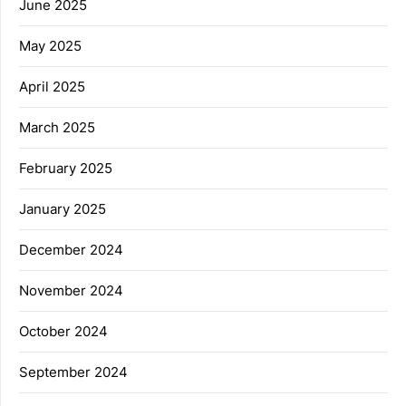
June 2025
May 2025
April 2025
March 2025
February 2025
January 2025
December 2024
November 2024
October 2024
September 2024