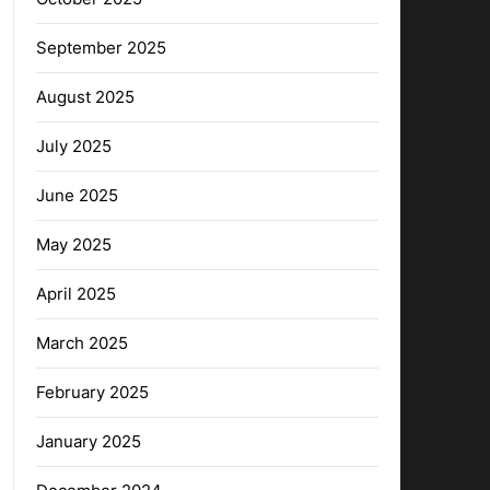
September 2025
August 2025
July 2025
June 2025
May 2025
April 2025
March 2025
February 2025
January 2025