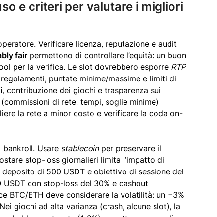
o e criteri per valutare i migliori
’operatore. Verificare licenza, reputazione e audit
bly fair
permettono di controllare l’equità: un buon
tool per la verifica. Le slot dovrebbero esporre
RTP
e regolamenti, puntate minime/massime e limiti di
i
, contribuzione dei giochi e trasparenza sui
o (commissioni di rete, tempi, soglie minime)
liere la rete a minor costo e verificare la coda on-
l bankroll. Usare
stablecoin
per preservare il
stare stop-loss giornalieri limita l’impatto di
un deposito di 500 USDT e obiettivo di sessione del
00 USDT con stop-loss del 30% e cashout
sce BTC/ETH deve considerare la volatilità: un +3%
 Nei giochi ad alta varianza (crash, alcune slot), la