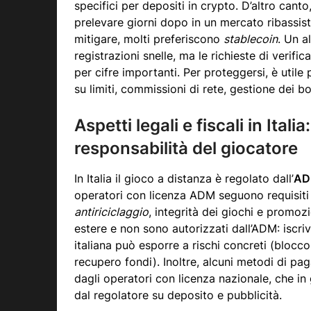
specifici per depositi in crypto. D’altro canto
prelevare giorni dopo in un mercato ribassista
mitigare, molti preferiscono
stablecoin
. Un a
registrazioni snelle, ma le richieste di verifica
per cifre importanti. Per proteggersi, è utile
su limiti, commissioni di rete, gestione dei b
Aspetti legali e fiscali in Ita
responsabilità del giocatore
In Italia il gioco a distanza è regolato dall’
A
operatori con licenza ADM seguono requisiti 
antiriciclaggio
, integrità dei giochi e promoz
estere e non sono autorizzati dall’ADM: iscriv
italiana può esporre a rischi concreti (blocco 
recupero fondi). Inoltre, alcuni metodi di p
dagli operatori con licenza nazionale, che in 
dal regolatore su deposito e pubblicità.