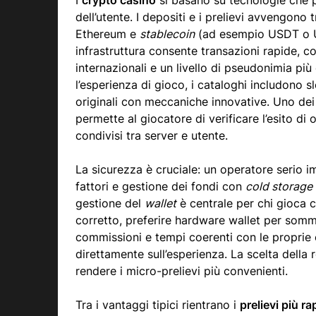
I
crypto casino
si basano su tecnologie che p
dell’utente. I depositi e i prelievi avvengono
Ethereum e
stablecoin
(ad esempio USDT o USD
infrastruttura consente transazioni rapide, co
internazionali e un livello di pseudonimia più 
l’esperienza di gioco, i cataloghi includono s
originali con meccaniche innovative. Uno dei 
permette al giocatore di verificare l’esito di
condivisi tra server e utente.
La sicurezza è cruciale: un operatore serio 
fattori e gestione dei fondi con
cold storage
gestione del
wallet
è centrale per chi gioca 
corretto, preferire hardware wallet per somme
commissioni e tempi coerenti con le proprie
direttamente sull’esperienza. La scelta dell
rendere i micro-prelievi più convenienti.
Tra i vantaggi tipici rientrano i
prelievi più ra