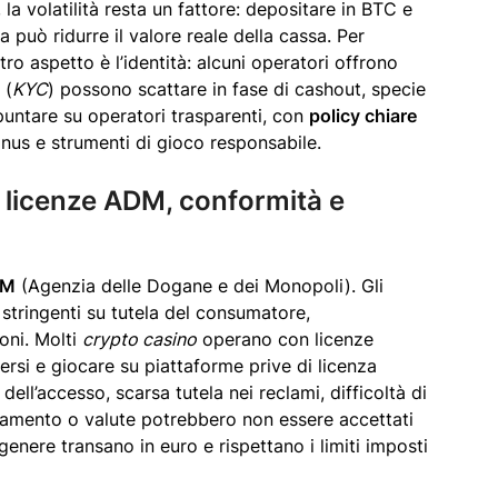
, la volatilità resta un fattore: depositare in BTC e
 può ridurre il valore reale della cassa. Per
ltro aspetto è l’identità: alcuni operatori offrono
 (
KYC
) possono scattare in fase di cashout, specie
 puntare su operatori trasparenti, con
policy chiare
onus e strumenti di gioco responsabile.
lia: licenze ADM, conformità e
DM
(Agenzia delle Dogane e dei Monopoli). Gli
stringenti su tutela del consumatore,
ioni. Molti
crypto casino
operano con licenze
ersi e giocare su piattaforme prive di licenza
dell’accesso, scarsa tutela nei reclami, difficoltà di
agamento o valute potrebbero non essere accettati
genere transano in euro e rispettano i limiti imposti