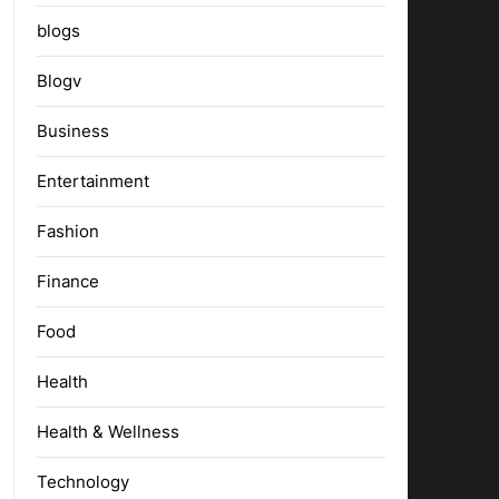
blogs
Blogv
Business
Entertainment
Fashion
Finance
Food
Health
Health & Wellness
Technology