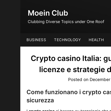
Skip
to
Moein Club
content
Clubbing Diverse Topics under One Roof
BUSINESS
TECHNOLOGY
HEALTH
Crypto casino Italia: 
licenze e strategie 
Posted on
December 
Come funzionano i crypto casin
sicurezza