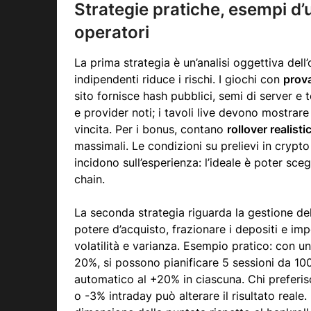
Strategie pratiche, esempi d’us
operatori
La prima strategia è un’analisi oggettiva dell
indipendenti riduce i rischi. I giochi con
prova
sito fornisce hash pubblici, semi di server e 
e provider noti; i tavoli live devono mostrar
vincita. Per i bonus, contano
rollover realistic
massimali. Le condizioni su prelievi in crypt
incidono sull’esperienza: l’ideale è poter sceg
chain.
La seconda strategia riguarda la gestione de
potere d’acquisto, frazionare i depositi e impo
volatilità e varianza. Esempio pratico: con 
20%, si possono pianificare 5 sessioni da 1
automatico al +20% in ciascuna. Chi preferi
o -3% intraday può alterare il risultato reale.