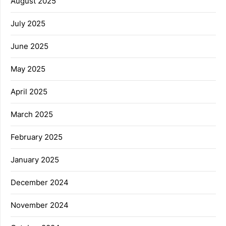
August 2025
July 2025
June 2025
May 2025
April 2025
March 2025
February 2025
January 2025
December 2024
November 2024