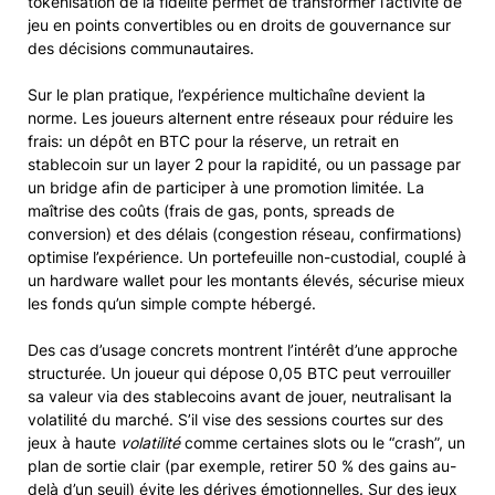
tokenisation de la fidélité permet de transformer l’activité de
jeu en points convertibles ou en droits de gouvernance sur
des décisions communautaires.
Sur le plan pratique, l’expérience multichaîne devient la
norme. Les joueurs alternent entre réseaux pour réduire les
frais: un dépôt en BTC pour la réserve, un retrait en
stablecoin sur un layer 2 pour la rapidité, ou un passage par
un bridge afin de participer à une promotion limitée. La
maîtrise des coûts (frais de gas, ponts, spreads de
conversion) et des délais (congestion réseau, confirmations)
optimise l’expérience. Un portefeuille non-custodial, couplé à
un hardware wallet pour les montants élevés, sécurise mieux
les fonds qu’un simple compte hébergé.
Des cas d’usage concrets montrent l’intérêt d’une approche
structurée. Un joueur qui dépose 0,05 BTC peut verrouiller
sa valeur via des stablecoins avant de jouer, neutralisant la
volatilité du marché. S’il vise des sessions courtes sur des
jeux à haute
volatilité
comme certaines slots ou le “crash”, un
plan de sortie clair (par exemple, retirer 50 % des gains au-
delà d’un seuil) évite les dérives émotionnelles. Sur des jeux