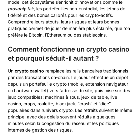
mode, cet écosystème s’enrichit d’innovations comme le
provably fair
, les portefeuilles non-custodial, les jetons de
fidélité et des bonus calibrés pour les crypto-actifs.
Comprendre leurs atouts, leurs risques et leurs bonnes
pratiques permet de jouer de manière plus éclairée, que l’on
préfère le Bitcoin, l’Ethereum ou des stablecoins.
Comment fonctionne un crypto casino
et pourquoi séduit-il autant ?
Un
crypto casino
remplace les rails bancaires traditionnels
par des transactions on-chain. Le joueur effectue un dépôt
depuis un portefeuille crypto (mobile, extension navigateur
ou hardware wallet) vers l’adresse du site, puis mise sur des
jeux compatibles: machines à sous, jeux de table, live
casino, craps, roulette, blackjack, “crash” et “dice”
populaires dans l’univers crypto. Les retraits suivent le même
principe, avec des délais souvent réduits à quelques
minutes selon la congestion du réseau et les politiques
internes de gestion des risques.