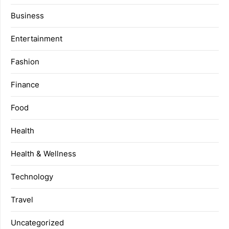
Business
Entertainment
Fashion
Finance
Food
Health
Health & Wellness
Technology
Travel
Uncategorized