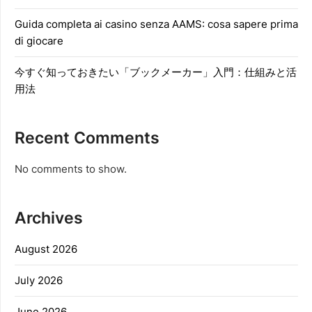
Guida completa ai casino senza AAMS: cosa sapere prima
di giocare
今すぐ知っておきたい「ブックメーカー」入門：仕組みと活
用法
Recent Comments
No comments to show.
Archives
August 2026
July 2026
June 2026