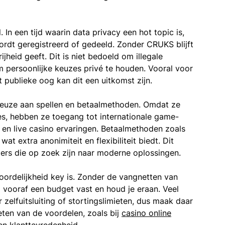
. In een tijd waarin data privacy een hot topic is,
ordt geregistreerd of gedeeld. Zonder CRUKS blijft
ijheid geeft. Dit is niet bedoeld om illegale
m persoonlijke keuzes privé te houden. Vooral voor
publieke oog kan dit een uitkomst zijn.
keuze aan spellen en betaalmethoden. Omdat ze
es, hebben ze toegang tot internationale game-
s en live casino ervaringen. Betaalmethoden zoals
 extra anonimiteit en flexibiliteit biedt. Dit
lers die op zoek zijn naar moderne oplossingen.
oordelijkheid key is. Zonder de vangnetten van
 vooraf een budget vast en houd je eraan. Veel
zelfuitsluiting of stortingslimieten, dus maak daar
eten van de voordelen, zoals bij
casino online