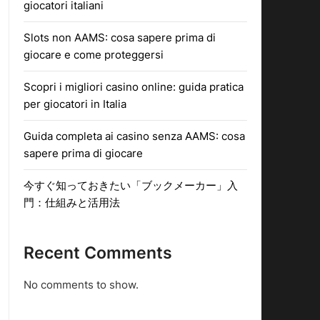
giocatori italiani
Slots non AAMS: cosa sapere prima di
giocare e come proteggersi
Scopri i migliori casino online: guida pratica
per giocatori in Italia
Guida completa ai casino senza AAMS: cosa
sapere prima di giocare
今すぐ知っておきたい「ブックメーカー」入
門：仕組みと活用法
Recent Comments
No comments to show.