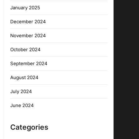
January 2025
December 2024
November 2024
October 2024
September 2024
August 2024
July 2024
June 2024
Categories