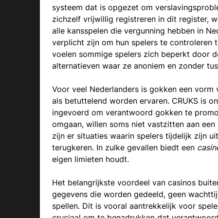
systeem dat is opgezet om verslavingsprobl
zichzelf vrijwillig registreren in dit regist
alle kansspelen die vergunning hebben in Ned
verplicht zijn om hun spelers te controleren
voelen sommige spelers zich beperkt door d
alternatieven waar ze anoniem en zonder tu
Voor veel Nederlanders is gokken een vorm 
als betuttelend worden ervaren. CRUKS is o
ingevoerd om verantwoord gokken te promot
omgaan, willen soms niet vastzitten aan een
zijn er situaties waarin spelers tijdelijk zijn
terugkeren. In zulke gevallen biedt een
casin
eigen limieten houdt.
Het belangrijkste voordeel van casinos buit
gegevens die worden gedeeld, geen wachttijd
spellen. Dit is vooral aantrekkelijk voor spe
cruciaal om te benadrukken dat verantwoord