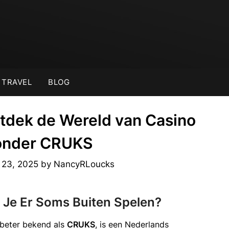
TRAVEL
BLOG
ntdek de Wereld van Casino
onder CRUKS
 23, 2025
by
NancyRLoucks
 Je Er Soms Buiten Spelen?
 beter bekend als
CRUKS
, is een Nederlands