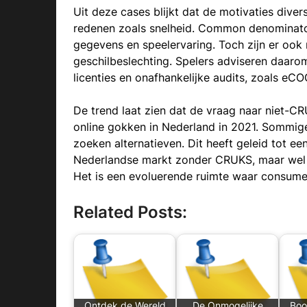
Uit deze cases blijkt dat de motivaties diver
redenen zoals snelheid. Common denominator
gegevens en speelervaring. Toch zijn er ook 
geschilbeslechting. Spelers adviseren daaro
licenties en onafhankelijke audits, zoals eC
De trend laat zien dat de vraag naar niet-CRU
online gokken in Nederland in 2021. Sommige
zoeken alternatieven. Dit heeft geleid tot e
Nederlandse markt zonder CRUKS, maar wel 
Het is een evoluerende ruimte waar consument
Related Posts:
Ontdek de Wereld
De Onmogelijke
Boo