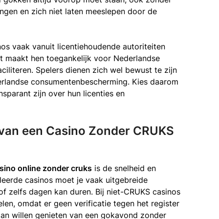
ngen en zich niet laten meeslepen door de
os vaak vanuit licentiehoudende autoriteiten
it maakt hen toegankelijk voor Nederlandse
faciliteren. Spelers dienen zich wel bewust te zijn
ederlandse consumentenbescherming. Kies daarom
sparant zijn over hun licenties en
 van een Casino Zonder CRUKS
sino online zonder cruks
is de snelheid en
leerde casinos moet je vaak uitgebreide
of zelfs dagen kan duren. Bij niet-CRUKS casinos
en, omdat er geen verificatie tegen het register
ntaan willen genieten van een gokavond zonder