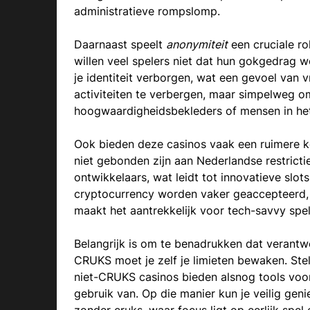
administratieve rompslomp.
Daarnaast speelt
anonymiteit
een cruciale rol
willen veel spelers niet dat hun gokgedrag w
je identiteit verborgen, wat een gevoel van vr
activiteiten te verbergen, maar simpelweg o
hoogwaardigheidsbekleders of mensen in het 
Ook bieden deze casinos vaak een ruimere 
niet gebonden zijn aan Nederlandse restricti
ontwikkelaars, wat leidt tot innovatieve slot
cryptocurrency worden vaker geaccepteerd, wat
maakt het aantrekkelijk voor tech-savvy spe
Belangrijk is om te benadrukken dat verantw
CRUKS moet je zelf je limieten bewaken. Stel
niet-CRUKS casinos bieden alsnog tools voor 
gebruik van. Op die manier kun je veilig geni