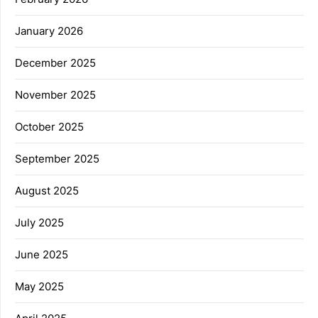
January 2026
December 2025
November 2025
October 2025
September 2025
August 2025
July 2025
June 2025
May 2025