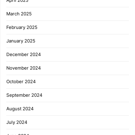
April 2025
March 2025
February 2025
January 2025
December 2024
November 2024
October 2024
September 2024
August 2024
July 2024