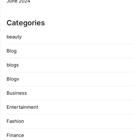
June 2024
Categories
beauty
Blog
blogs
Blogv
Business
Entertainment
Fashion
Finance