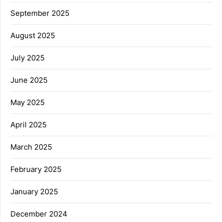
September 2025
August 2025
July 2025
June 2025
May 2025
April 2025
March 2025
February 2025
January 2025
December 2024