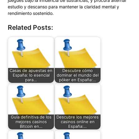
juegues bajo la influencia de sustancias, y procura alternar
estudio y descanso para mantener la claridad mental y
rendimiento sostenido.
Related Posts:
Casas de apuestas en
Descubre cómo
España: lo esencial
dominar el mundo del
para…
póker en España:…
Guía definitiva de los
Descubre los mejores
mejores casinos
casinos online en
Bitcoin en…
España:…