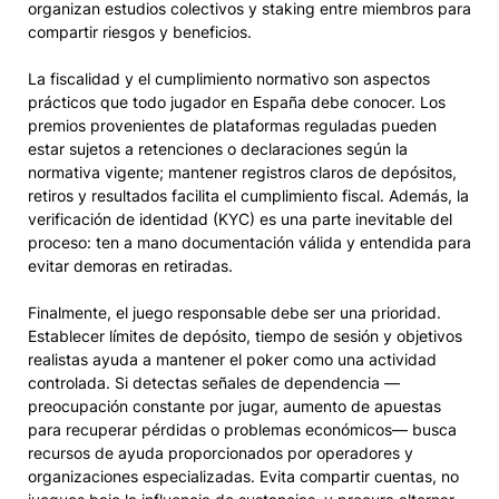
organizan estudios colectivos y staking entre miembros para
compartir riesgos y beneficios.
La fiscalidad y el cumplimiento normativo son aspectos
prácticos que todo jugador en España debe conocer. Los
premios provenientes de plataformas reguladas pueden
estar sujetos a retenciones o declaraciones según la
normativa vigente; mantener registros claros de depósitos,
retiros y resultados facilita el cumplimiento fiscal. Además, la
verificación de identidad (KYC) es una parte inevitable del
proceso: ten a mano documentación válida y entendida para
evitar demoras en retiradas.
Finalmente, el juego responsable debe ser una prioridad.
Establecer límites de depósito, tiempo de sesión y objetivos
realistas ayuda a mantener el poker como una actividad
controlada. Si detectas señales de dependencia —
preocupación constante por jugar, aumento de apuestas
para recuperar pérdidas o problemas económicos— busca
recursos de ayuda proporcionados por operadores y
organizaciones especializadas. Evita compartir cuentas, no