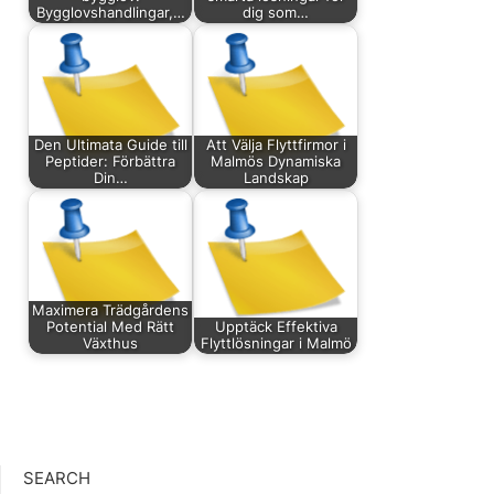
Bygglovshandlingar,…
dig som…
Den Ultimata Guide till
Att Välja Flyttfirmor i
Peptider: Förbättra
Malmös Dynamiska
Din…
Landskap
Maximera Trädgårdens
Potential Med Rätt
Upptäck Effektiva
Växthus
Flyttlösningar i Malmö
SEARCH