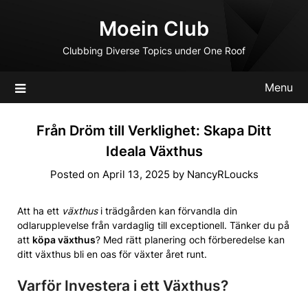
Skip
Moein Club
to
content
Clubbing Diverse Topics under One Roof
Menu
Från Dröm till Verklighet: Skapa Ditt
Ideala Växthus
Posted on
April 13, 2025
by
NancyRLoucks
Att ha ett
växthus
i trädgården kan förvandla din
odlarupplevelse från vardaglig till exceptionell. Tänker du på
att
köpa växthus
? Med rätt planering och förberedelse kan
ditt växthus bli en oas för växter året runt.
Varför Investera i ett Växthus?