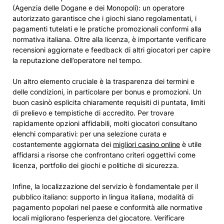
(Agenzia delle Dogane e dei Monopoli): un operatore
autorizzato garantisce che i giochi siano regolamentati, i
pagamenti tutelati e le pratiche promozionali conformi alla
normativa italiana. Oltre alla licenza, è importante verificare
recensioni aggiornate e feedback di altri giocatori per capire
la reputazione dell’operatore nel tempo.
Un altro elemento cruciale è la trasparenza dei termini e
delle condizioni, in particolare per bonus e promozioni. Un
buon casinò esplicita chiaramente requisiti di puntata, limiti
di prelievo e tempistiche di accredito. Per trovare
rapidamente opzioni affidabili, molti giocatori consultano
elenchi comparativi: per una selezione curata e
costantemente aggiornata dei
migliori casino online
è utile
affidarsi a risorse che confrontano criteri oggettivi come
licenza, portfolio dei giochi e politiche di sicurezza.
Infine, la localizzazione del servizio è fondamentale per il
pubblico italiano: supporto in lingua italiana, modalità di
pagamento popolari nel paese e conformità alle normative
locali migliorano l’esperienza del giocatore. Verificare