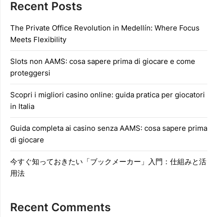
Recent Posts
The Private Office Revolution in Medellín: Where Focus
Meets Flexibility
Slots non AAMS: cosa sapere prima di giocare e come
proteggersi
Scopri i migliori casino online: guida pratica per giocatori
in Italia
Guida completa ai casino senza AAMS: cosa sapere prima
di giocare
今すぐ知っておきたい「ブックメーカー」入門：仕組みと活
用法
Recent Comments