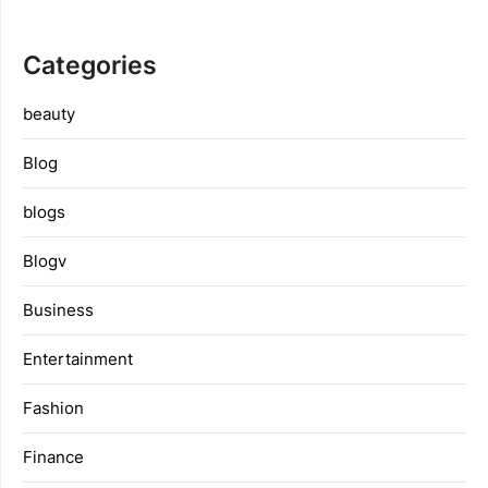
Categories
beauty
Blog
blogs
Blogv
Business
Entertainment
Fashion
Finance