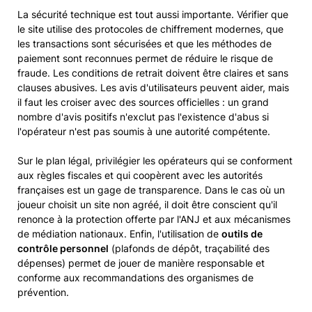
La sécurité technique est tout aussi importante. Vérifier que
le site utilise des protocoles de chiffrement modernes, que
les transactions sont sécurisées et que les méthodes de
paiement sont reconnues permet de réduire le risque de
fraude. Les conditions de retrait doivent être claires et sans
clauses abusives. Les avis d'utilisateurs peuvent aider, mais
il faut les croiser avec des sources officielles : un grand
nombre d'avis positifs n'exclut pas l'existence d'abus si
l'opérateur n'est pas soumis à une autorité compétente.
Sur le plan légal, privilégier les opérateurs qui se conforment
aux règles fiscales et qui coopèrent avec les autorités
françaises est un gage de transparence. Dans le cas où un
joueur choisit un site non agréé, il doit être conscient qu'il
renonce à la protection offerte par l'ANJ et aux mécanismes
de médiation nationaux. Enfin, l'utilisation de
outils de
contrôle personnel
(plafonds de dépôt, traçabilité des
dépenses) permet de jouer de manière responsable et
conforme aux recommandations des organismes de
prévention.