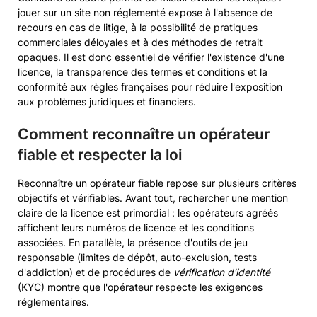
jouer sur un site non réglementé expose à l'absence de
recours en cas de litige, à la possibilité de pratiques
commerciales déloyales et à des méthodes de retrait
opaques. Il est donc essentiel de vérifier l'existence d'une
licence, la transparence des termes et conditions et la
conformité aux règles françaises pour réduire l'exposition
aux problèmes juridiques et financiers.
Comment reconnaître un opérateur
fiable et respecter la loi
Reconnaître un opérateur fiable repose sur plusieurs critères
objectifs et vérifiables. Avant tout, rechercher une mention
claire de la licence est primordial : les opérateurs agréés
affichent leurs numéros de licence et les conditions
associées. En parallèle, la présence d'outils de jeu
responsable (limites de dépôt, auto-exclusion, tests
d'addiction) et de procédures de
vérification d'identité
(KYC) montre que l'opérateur respecte les exigences
réglementaires.