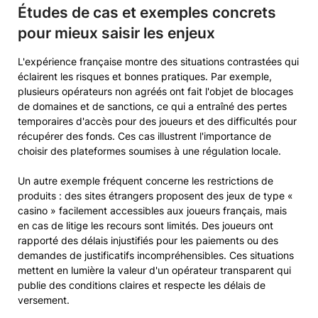
Études de cas et exemples concrets
pour mieux saisir les enjeux
L'expérience française montre des situations contrastées qui
éclairent les risques et bonnes pratiques. Par exemple,
plusieurs opérateurs non agréés ont fait l'objet de blocages
de domaines et de sanctions, ce qui a entraîné des pertes
temporaires d'accès pour des joueurs et des difficultés pour
récupérer des fonds. Ces cas illustrent l'importance de
choisir des plateformes soumises à une régulation locale.
Un autre exemple fréquent concerne les restrictions de
produits : des sites étrangers proposent des jeux de type «
casino » facilement accessibles aux joueurs français, mais
en cas de litige les recours sont limités. Des joueurs ont
rapporté des délais injustifiés pour les paiements ou des
demandes de justificatifs incompréhensibles. Ces situations
mettent en lumière la valeur d'un opérateur transparent qui
publie des conditions claires et respecte les délais de
versement.