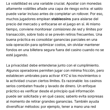
La volatilidad es una variable crucial. Apostar con monedas
altamente volátiles añade una capa de riesgo extra: el saldo
puede variar incluso antes de completar un rollover. Por eso,
muchos jugadores emplean
stablecoins
para aislarse del
precio del mercado y enfocarse en el juego en sí. Al mismo
tiempo, conviene monitorear
comisiones de red
y límites por
transacción, sobre todo si se prevén retiros frecuentes. Una
buena práctica es consolidar ganancias parciales en una
sola operación para optimizar costos, sin olvidar mantener
fondos en una billetera segura fuera del casino cuando no se
esté jugando.
La privacidad debe entenderse junto con el cumplimiento.
Algunos operadores permiten jugar con mínima fricción, pero
establecen umbrales para activar
KYC
si los movimientos o
la actividad cruzan ciertos límites. Es razonable: los casinos
serios combaten fraude y lavado de dinero. Un enfoque
práctico es verificar desde el principio qué información
puede ser solicitada y en qué casos; saberlo evita sorpresas
al momento de retirar grandes ganancias. También ayuda
diversificar métodos: por ejemplo, tener a mano una red