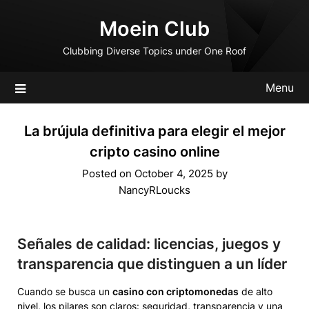
Skip
Moein Club
to
content
Clubbing Diverse Topics under One Roof
Menu
La brújula definitiva para elegir el mejor
cripto casino online
Posted on
October 4, 2025
by
NancyRLoucks
Señales de calidad: licencias, juegos y
transparencia que distinguen a un líder
Cuando se busca un
casino con criptomonedas
de alto
nivel, los pilares son claros: seguridad, transparencia y una