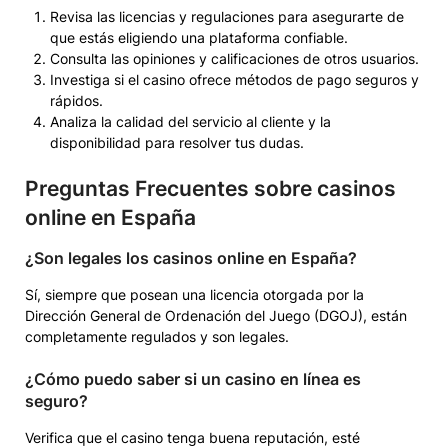
Revisa las licencias y regulaciones para asegurarte de
que estás eligiendo una plataforma confiable.
Consulta las opiniones y calificaciones de otros usuarios.
Investiga si el casino ofrece métodos de pago seguros y
rápidos.
Analiza la calidad del servicio al cliente y la
disponibilidad para resolver tus dudas.
Preguntas Frecuentes sobre casinos
online en España
¿Son legales los casinos online en España?
Sí, siempre que posean una licencia otorgada por la
Dirección General de Ordenación del Juego (DGOJ), están
completamente regulados y son legales.
¿Cómo puedo saber si un casino en línea es
seguro?
Verifica que el casino tenga buena reputación, esté