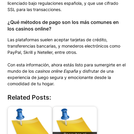
licenciado bajo regulaciones española, y que use cifrado
SSL para las transacciones.
¿Qué métodos de pago son los más comunes en
los casinos online?
Las plataformas suelen aceptar tarjetas de crédito,
transferencias bancarias, y monederos electrónicos como
PayPal, Skrill y Neteller, entre otros.
Con esta información, ahora estás listo para sumergirte en el
mundo de los
casinos online España
y disfrutar de una
experiencia de juego segura y emocionante desde la
comodidad de tu hogar.
Related Posts: