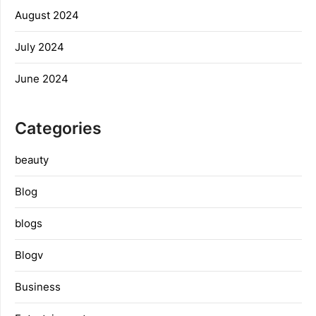
August 2024
July 2024
June 2024
Categories
beauty
Blog
blogs
Blogv
Business