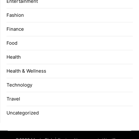
Entertainment
Fashion
Finance
Food
Health
Health & Wellness
Technology
Travel
Uncategorized