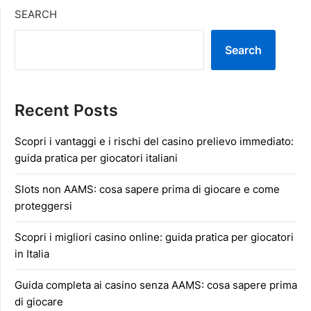
SEARCH
Search
Recent Posts
Scopri i vantaggi e i rischi del casino prelievo immediato:
guida pratica per giocatori italiani
Slots non AAMS: cosa sapere prima di giocare e come
proteggersi
Scopri i migliori casino online: guida pratica per giocatori
in Italia
Guida completa ai casino senza AAMS: cosa sapere prima
di giocare