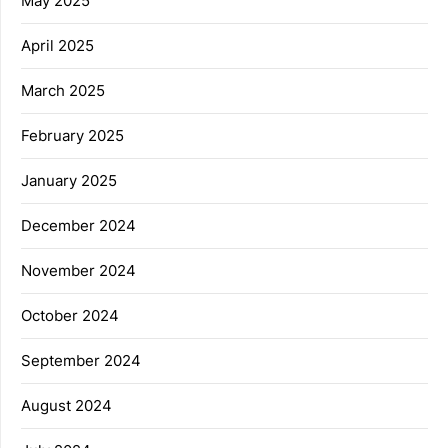
May 2025
April 2025
March 2025
February 2025
January 2025
December 2024
November 2024
October 2024
September 2024
August 2024