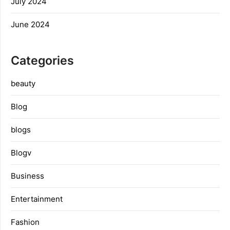
July 2024
June 2024
Categories
beauty
Blog
blogs
Blogv
Business
Entertainment
Fashion