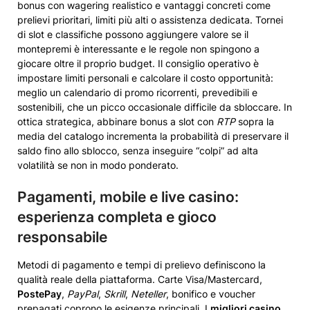
bonus con wagering realistico e vantaggi concreti come
prelievi prioritari, limiti più alti o assistenza dedicata. Tornei
di slot e classifiche possono aggiungere valore se il
montepremi è interessante e le regole non spingono a
giocare oltre il proprio budget. Il consiglio operativo è
impostare limiti personali e calcolare il costo opportunità:
meglio un calendario di promo ricorrenti, prevedibili e
sostenibili, che un picco occasionale difficile da sbloccare. In
ottica strategica, abbinare bonus a slot con
RTP
sopra la
media del catalogo incrementa la probabilità di preservare il
saldo fino allo sblocco, senza inseguire “colpi” ad alta
volatilità se non in modo ponderato.
Pagamenti, mobile e live casino:
esperienza completa e gioco
responsabile
Metodi di pagamento e tempi di prelievo definiscono la
qualità reale della piattaforma. Carte Visa/Mastercard,
PostePay
,
PayPal
,
Skrill
,
Neteller
, bonifico e voucher
prepagati coprono le esigenze principali. I
migliori casino