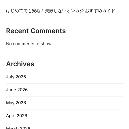
はじめてでも安心！失敗しないオンカジ おすすめガイド
Recent Comments
No comments to show.
Archives
July 2026
June 2026
May 2026
April 2026
March 2026