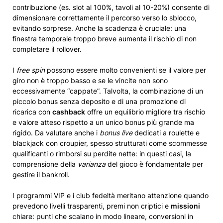
contribuzione (es. slot al 100%, tavoli al 10-20%) consente di
dimensionare correttamente il percorso verso lo sblocco,
evitando sorprese. Anche la scadenza è cruciale: una
finestra temporale troppo breve aumenta il rischio di non
completare il rollover.
I
free spin
possono essere molto convenienti se il valore per
giro non è troppo basso e se le vincite non sono
eccessivamente “cappate”. Talvolta, la combinazione di un
piccolo bonus senza deposito e di una promozione di
ricarica con
cashback
offre un equilibrio migliore tra rischio
e valore atteso rispetto a un unico bonus più grande ma
rigido. Da valutare anche i
bonus live
dedicati a roulette e
blackjack con croupier, spesso strutturati come scommesse
qualificanti o rimborsi su perdite nette: in questi casi, la
comprensione della
varianza
del gioco è fondamentale per
gestire il bankroll.
I programmi VIP e i club fedeltà meritano attenzione quando
prevedono livelli trasparenti, premi non criptici e
missioni
chiare: punti che scalano in modo lineare, conversioni in