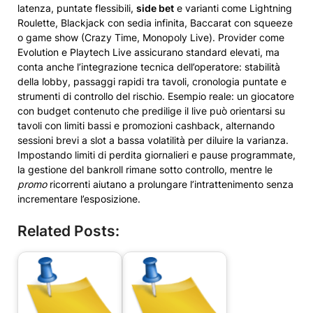
latenza, puntate flessibili,
side bet
e varianti come Lightning
Roulette, Blackjack con sedia infinita, Baccarat con squeeze
o game show (Crazy Time, Monopoly Live). Provider come
Evolution e Playtech Live assicurano standard elevati, ma
conta anche l’integrazione tecnica dell’operatore: stabilità
della lobby, passaggi rapidi tra tavoli, cronologia puntate e
strumenti di controllo del rischio. Esempio reale: un giocatore
con budget contenuto che predilige il live può orientarsi su
tavoli con limiti bassi e promozioni cashback, alternando
sessioni brevi a slot a bassa volatilità per diluire la varianza.
Impostando limiti di perdita giornalieri e pause programmate,
la gestione del bankroll rimane sotto controllo, mentre le
promo
ricorrenti aiutano a prolungare l’intrattenimento senza
incrementare l’esposizione.
Related Posts: