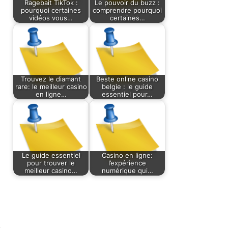
Ragebait TikTok :
Le pouvoir du buzz :
pourquoi certaines
comprendre pourquoi
vidéos vous…
certaines…
Trouvez le diamant
Beste online casino
rare: le meilleur casino
belgie : le guide
en ligne…
essentiel pour…
Le guide essentiel
Casino en ligne:
pour trouver le
l’expérience
meilleur casino…
numérique qui…