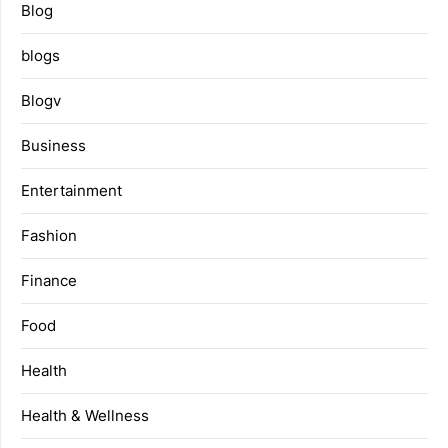
Blog
blogs
Blogv
Business
Entertainment
Fashion
Finance
Food
Health
Health & Wellness