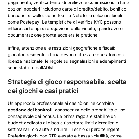
pagamento, verifica tempi di prelievo e commissioni: in Italia
opzioni popolari includono carte di credito/debito, bonifico
bancario, e-wallet come Skrill e Neteller e soluzioni locali
come Postepay. Le tempistiche di verifica KYC possono
influire sui tempi di erogazione delle vincite, quindi avere
documentazione pronta accelera le pratiche.
Infine, attenzione alle restrizioni geografiche e fiscali:
giocatori residenti in Italia devono utilizzare operatori con
licenza nazionale; le regole su segnalazioni e adempimenti
sono stabilite dall’ADM.
Strategie di gioco responsabile, scelta
dei giochi e casi pratici
Un approccio professionale ai casinò online combina
gestione del bankroll
, conoscenza delle probabilità e uso
consapevole dei bonus. La prima regola è stabilire un
budget dedicato al gioco e rispettare limiti giornalieri o
settimanali: ciò aiuta a ridurre il rischio di perdite ingenti.
Preferire giochi con RTP elevato e bassa volatilità, come