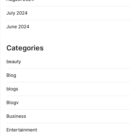
July 2024
June 2024
Categories
beauty
Blog
blogs
Blogv
Business
Entertainment