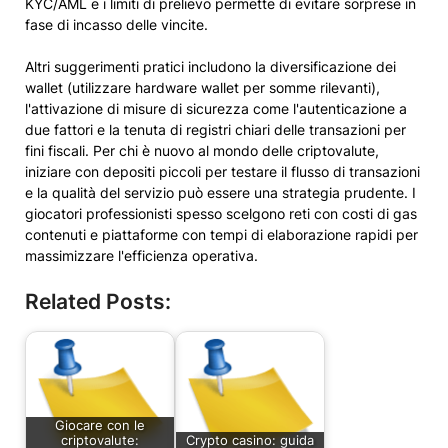
KYC/AML e i limiti di prelievo permette di evitare sorprese in
fase di incasso delle vincite.
Altri suggerimenti pratici includono la diversificazione dei
wallet (utilizzare hardware wallet per somme rilevanti),
l'attivazione di misure di sicurezza come l'autenticazione a
due fattori e la tenuta di registri chiari delle transazioni per
fini fiscali. Per chi è nuovo al mondo delle criptovalute,
iniziare con depositi piccoli per testare il flusso di transazioni
e la qualità del servizio può essere una strategia prudente. I
giocatori professionisti spesso scelgono reti con costi di gas
contenuti e piattaforme con tempi di elaborazione rapidi per
massimizzare l'efficienza operativa.
Related Posts:
Giocare con le
criptovalute:
Crypto casino: guida