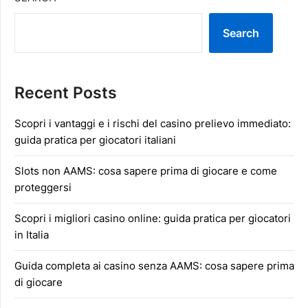
Search
Recent Posts
Scopri i vantaggi e i rischi del casino prelievo immediato:
guida pratica per giocatori italiani
Slots non AAMS: cosa sapere prima di giocare e come
proteggersi
Scopri i migliori casino online: guida pratica per giocatori
in Italia
Guida completa ai casino senza AAMS: cosa sapere prima
di giocare