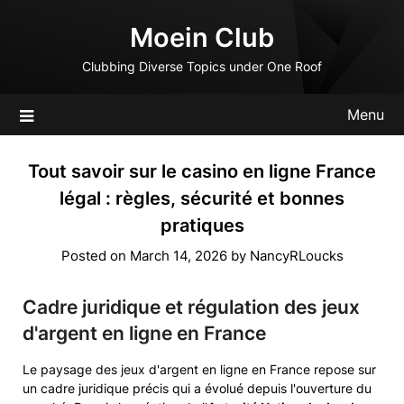
Skip
Moein Club
to
content
Clubbing Diverse Topics under One Roof
Menu
Tout savoir sur le casino en ligne France
légal : règles, sécurité et bonnes
pratiques
Posted on
March 14, 2026
by
NancyRLoucks
Cadre juridique et régulation des jeux
d'argent en ligne en France
Le paysage des jeux d'argent en ligne en France repose sur
un cadre juridique précis qui a évolué depuis l'ouverture du