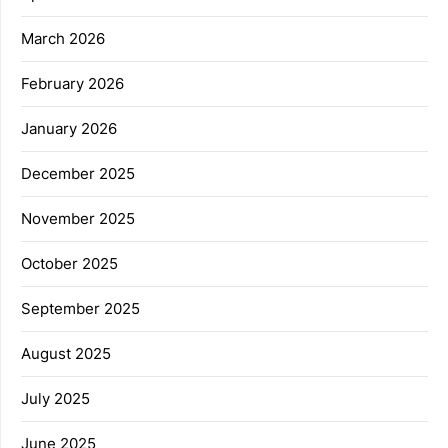
March 2026
February 2026
January 2026
December 2025
November 2025
October 2025
September 2025
August 2025
July 2025
June 2025