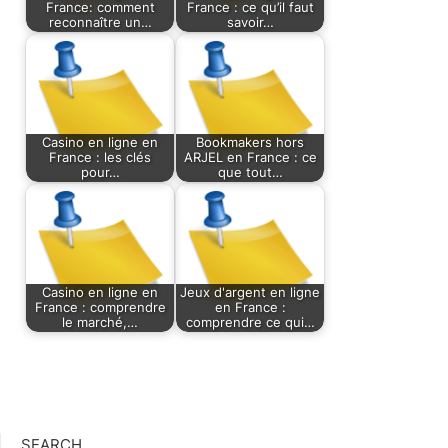
France: comment
France : ce qu’il faut
reconnaître un…
savoir…
Casino en ligne en
Bookmakers hors
France : les clés
ARJEL en France : ce
pour…
que tout…
Casino en ligne en
Jeux d'argent en ligne
France : comprendre
en France :
le marché,…
comprendre ce qui…
SEARCH