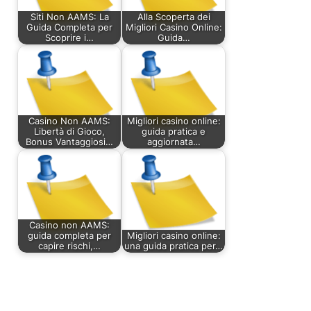
Siti Non AAMS: La
Alla Scoperta dei
Guida Completa per
Migliori Casino Online:
Scoprire i…
Guida…
Casino Non AAMS:
Migliori casino online:
Libertà di Gioco,
guida pratica e
Bonus Vantaggiosi…
aggiornata…
Casino non AAMS:
guida completa per
Migliori casino online:
capire rischi,…
una guida pratica per…