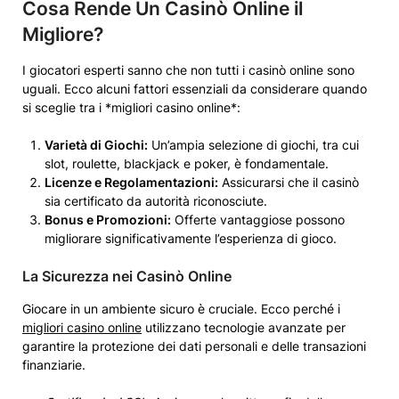
Cosa Rende Un Casinò Online il
Migliore?
I giocatori esperti sanno che non tutti i casinò online sono
uguali. Ecco alcuni fattori essenziali da considerare quando
si sceglie tra i *migliori casino online*:
Varietà di Giochi:
Un’ampia selezione di giochi, tra cui
slot, roulette, blackjack e poker, è fondamentale.
Licenze e Regolamentazioni:
Assicurarsi che il casinò
sia certificato da autorità riconosciute.
Bonus e Promozioni:
Offerte vantaggiose possono
migliorare significativamente l’esperienza di gioco.
La Sicurezza nei Casinò Online
Giocare in un ambiente sicuro è cruciale. Ecco perché i
migliori casino online
utilizzano tecnologie avanzate per
garantire la protezione dei dati personali e delle transazioni
finanziarie.