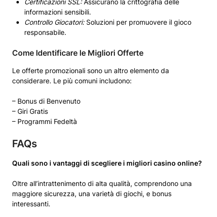
Certificazioni SSL:
Assicurano la crittografia delle
informazioni sensibili.
Controllo Giocatori:
Soluzioni per promuovere il gioco
responsabile.
Come Identificare le Migliori Offerte
Le offerte promozionali sono un altro elemento da
considerare. Le più comuni includono:
– Bonus di Benvenuto
– Giri Gratis
– Programmi Fedeltà
FAQs
Quali sono i vantaggi di scegliere i migliori casino online?
Oltre all’intrattenimento di alta qualità, comprendono una
maggiore sicurezza, una varietà di giochi, e bonus
interessanti.