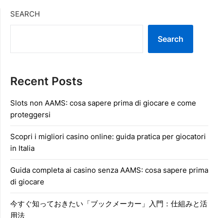
SEARCH
Search
Recent Posts
Slots non AAMS: cosa sapere prima di giocare e come
proteggersi
Scopri i migliori casino online: guida pratica per giocatori
in Italia
Guida completa ai casino senza AAMS: cosa sapere prima
di giocare
今すぐ知っておきたい「ブックメーカー」入門：仕組みと活
用法