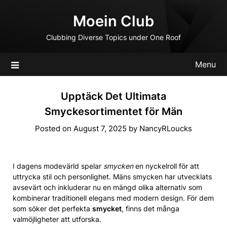
Skip
Moein Club
to
content
Clubbing Diverse Topics under One Roof
Menu
Upptäck Det Ultimata
Smyckesortimentet för Män
Posted on
August 7, 2025
by
NancyRLoucks
I dagens modevärld spelar
smycken
en nyckelroll för att
uttrycka stil och personlighet. Mäns smycken har utvecklats
avsevärt och inkluderar nu en mängd olika alternativ som
kombinerar traditionell elegans med modern design. För dem
som söker det perfekta
smycket
, finns det många
valmöjligheter att utforska.