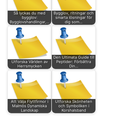
Så lyckas du med
Bygglov, ritningar och
bygglov:
smarta lösningar för
Bygglovshandlingar,…
dig som…
Den Ultimata Guide till
Utforska Världen av
Peptider: Förbättra
Herrsmycken
Din…
Att Välja Flyttfirmor i
Utforska Skönheten
Malmös Dynamiska
och Symboliken i
Landskap
Korshalsband