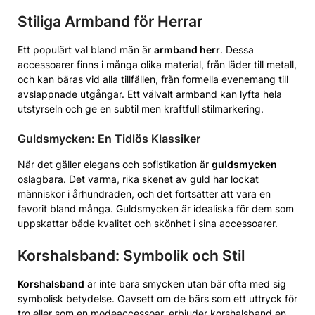
Stiliga Armband för Herrar
Ett populärt val bland män är
armband herr
. Dessa
accessoarer finns i många olika material, från läder till metall,
och kan bäras vid alla tillfällen, från formella evenemang till
avslappnade utgångar. Ett välvalt armband kan lyfta hela
utstyrseln och ge en subtil men kraftfull stilmarkering.
Guldsmycken: En Tidlös Klassiker
När det gäller elegans och sofistikation är
guldsmycken
oslagbara. Det varma, rika skenet av guld har lockat
människor i århundraden, och det fortsätter att vara en
favorit bland många. Guldsmycken är idealiska för dem som
uppskattar både kvalitet och skönhet i sina accessoarer.
Korshalsband: Symbolik och Stil
Korshalsband
är inte bara smycken utan bär ofta med sig
symbolisk betydelse. Oavsett om de bärs som ett uttryck för
tro eller som en modeaccessoar, erbjuder korshalsband en