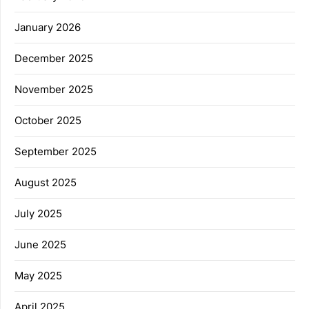
January 2026
December 2025
November 2025
October 2025
September 2025
August 2025
July 2025
June 2025
May 2025
April 2025