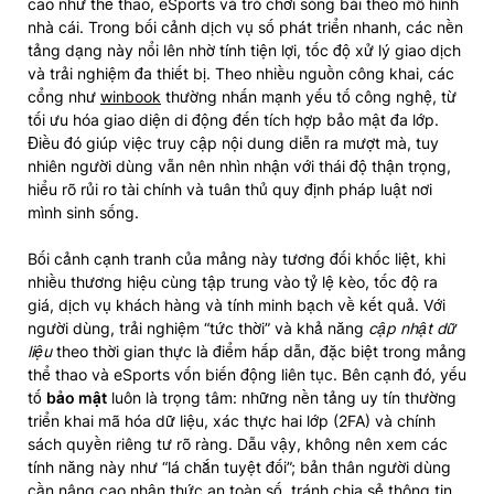
cao như thể thao, eSports và trò chơi sòng bài theo mô hình
nhà cái. Trong bối cảnh dịch vụ số phát triển nhanh, các nền
tảng dạng này nổi lên nhờ tính tiện lợi, tốc độ xử lý giao dịch
và trải nghiệm đa thiết bị. Theo nhiều nguồn công khai, các
cổng như
winbook
thường nhấn mạnh yếu tố công nghệ, từ
tối ưu hóa giao diện di động đến tích hợp bảo mật đa lớp.
Điều đó giúp việc truy cập nội dung diễn ra mượt mà, tuy
nhiên người dùng vẫn nên nhìn nhận với thái độ thận trọng,
hiểu rõ rủi ro tài chính và tuân thủ quy định pháp luật nơi
mình sinh sống.
Bối cảnh cạnh tranh của mảng này tương đối khốc liệt, khi
nhiều thương hiệu cùng tập trung vào tỷ lệ kèo, tốc độ ra
giá, dịch vụ khách hàng và tính minh bạch về kết quả. Với
người dùng, trải nghiệm “tức thời” và khả năng
cập nhật dữ
liệu
theo thời gian thực là điểm hấp dẫn, đặc biệt trong mảng
thể thao và eSports vốn biến động liên tục. Bên cạnh đó, yếu
tố
bảo mật
luôn là trọng tâm: những nền tảng uy tín thường
triển khai mã hóa dữ liệu, xác thực hai lớp (2FA) và chính
sách quyền riêng tư rõ ràng. Dẫu vậy, không nên xem các
tính năng này như “lá chắn tuyệt đối”; bản thân người dùng
cần nâng cao nhận thức an toàn số, tránh chia sẻ thông tin