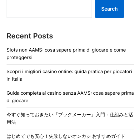
Search
Recent Posts
Slots non AAMS: cosa sapere prima di giocare e come
proteggersi
Scopri i migliori casino online: guida pratica per giocatori
in Italia
Guida completa ai casino senza AAMS: cosa sapere prima
di giocare
今すぐ知っておきたい「ブックメーカー」入門：仕組みと活
用法
はじめてでも安心！失敗しないオンカジ おすすめガイド