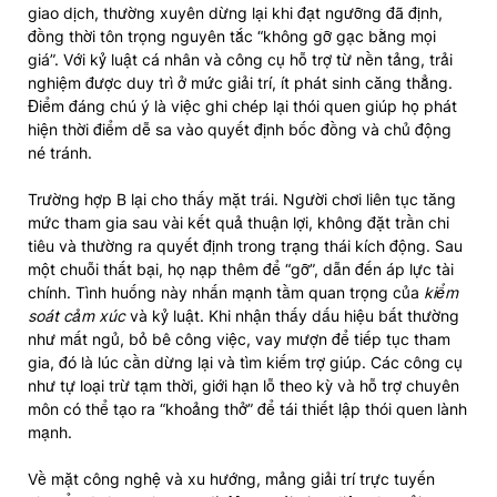
giao dịch, thường xuyên dừng lại khi đạt ngưỡng đã định,
đồng thời tôn trọng nguyên tắc “không gỡ gạc bằng mọi
giá”. Với kỷ luật cá nhân và công cụ hỗ trợ từ nền tảng, trải
nghiệm được duy trì ở mức giải trí, ít phát sinh căng thẳng.
Điểm đáng chú ý là việc ghi chép lại thói quen giúp họ phát
hiện thời điểm dễ sa vào quyết định bốc đồng và chủ động
né tránh.
Trường hợp B lại cho thấy mặt trái. Người chơi liên tục tăng
mức tham gia sau vài kết quả thuận lợi, không đặt trần chi
tiêu và thường ra quyết định trong trạng thái kích động. Sau
một chuỗi thất bại, họ nạp thêm để “gỡ”, dẫn đến áp lực tài
chính. Tình huống này nhấn mạnh tầm quan trọng của
kiểm
soát cảm xúc
và kỷ luật. Khi nhận thấy dấu hiệu bất thường
như mất ngủ, bỏ bê công việc, vay mượn để tiếp tục tham
gia, đó là lúc cần dừng lại và tìm kiếm trợ giúp. Các công cụ
như tự loại trừ tạm thời, giới hạn lỗ theo kỳ và hỗ trợ chuyên
môn có thể tạo ra “khoảng thở” để tái thiết lập thói quen lành
mạnh.
Về mặt công nghệ và xu hướng, mảng giải trí trực tuyến