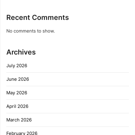
Recent Comments
No comments to show.
Archives
July 2026
June 2026
May 2026
April 2026
March 2026
February 2026