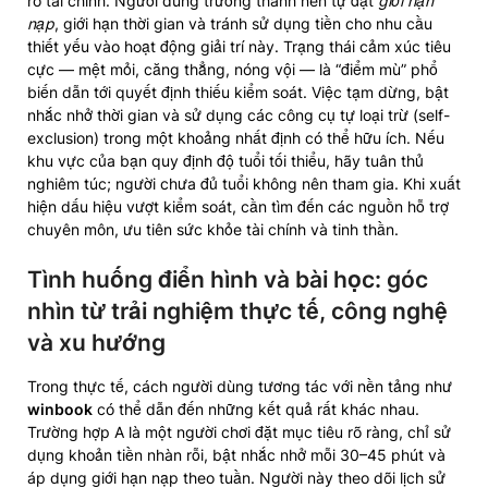
ro tài chính. Người dùng trưởng thành nên tự đặt
giới hạn
nạp
, giới hạn thời gian và tránh sử dụng tiền cho nhu cầu
thiết yếu vào hoạt động giải trí này. Trạng thái cảm xúc tiêu
cực — mệt mỏi, căng thẳng, nóng vội — là “điểm mù” phổ
biến dẫn tới quyết định thiếu kiểm soát. Việc tạm dừng, bật
nhắc nhở thời gian và sử dụng các công cụ tự loại trừ (self-
exclusion) trong một khoảng nhất định có thể hữu ích. Nếu
khu vực của bạn quy định độ tuổi tối thiểu, hãy tuân thủ
nghiêm túc; người chưa đủ tuổi không nên tham gia. Khi xuất
hiện dấu hiệu vượt kiểm soát, cần tìm đến các nguồn hỗ trợ
chuyên môn, ưu tiên sức khỏe tài chính và tinh thần.
Tình huống điển hình và bài học: góc
nhìn từ trải nghiệm thực tế, công nghệ
và xu hướng
Trong thực tế, cách người dùng tương tác với nền tảng như
winbook
có thể dẫn đến những kết quả rất khác nhau.
Trường hợp A là một người chơi đặt mục tiêu rõ ràng, chỉ sử
dụng khoản tiền nhàn rỗi, bật nhắc nhở mỗi 30–45 phút và
áp dụng giới hạn nạp theo tuần. Người này theo dõi lịch sử