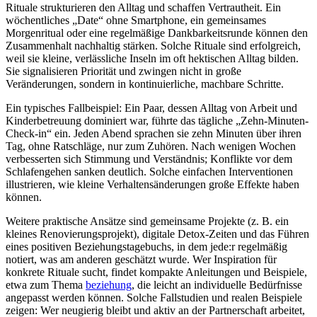
Rituale strukturieren den Alltag und schaffen Vertrautheit. Ein
wöchentliches „Date“ ohne Smartphone, ein gemeinsames
Morgenritual oder eine regelmäßige Dankbarkeitsrunde können den
Zusammenhalt nachhaltig stärken. Solche Rituale sind erfolgreich,
weil sie kleine, verlässliche Inseln im oft hektischen Alltag bilden.
Sie signalisieren Priorität und zwingen nicht in große
Veränderungen, sondern in kontinuierliche, machbare Schritte.
Ein typisches Fallbeispiel: Ein Paar, dessen Alltag von Arbeit und
Kinderbetreuung dominiert war, führte das tägliche „Zehn-Minuten-
Check-in“ ein. Jeden Abend sprachen sie zehn Minuten über ihren
Tag, ohne Ratschläge, nur zum Zuhören. Nach wenigen Wochen
verbesserten sich Stimmung und Verständnis; Konflikte vor dem
Schlafengehen sanken deutlich. Solche einfachen Interventionen
illustrieren, wie kleine Verhaltensänderungen große Effekte haben
können.
Weitere praktische Ansätze sind gemeinsame Projekte (z. B. ein
kleines Renovierungsprojekt), digitale Detox-Zeiten und das Führen
eines positiven Beziehungstagebuchs, in dem jede:r regelmäßig
notiert, was am anderen geschätzt wurde. Wer Inspiration für
konkrete Rituale sucht, findet kompakte Anleitungen und Beispiele,
etwa zum Thema
beziehung
, die leicht an individuelle Bedürfnisse
angepasst werden können. Solche Fallstudien und realen Beispiele
zeigen: Wer neugierig bleibt und aktiv an der Partnerschaft arbeitet,