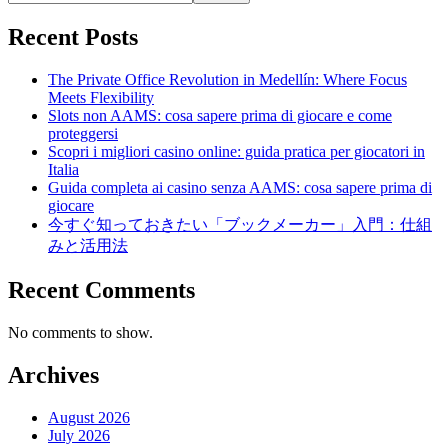
Recent Posts
The Private Office Revolution in Medellín: Where Focus
Meets Flexibility
Slots non AAMS: cosa sapere prima di giocare e come
proteggersi
Scopri i migliori casino online: guida pratica per giocatori in
Italia
Guida completa ai casino senza AAMS: cosa sapere prima di
giocare
今すぐ知っておきたい「ブックメーカー」入門：仕組
みと活用法
Recent Comments
No comments to show.
Archives
August 2026
July 2026