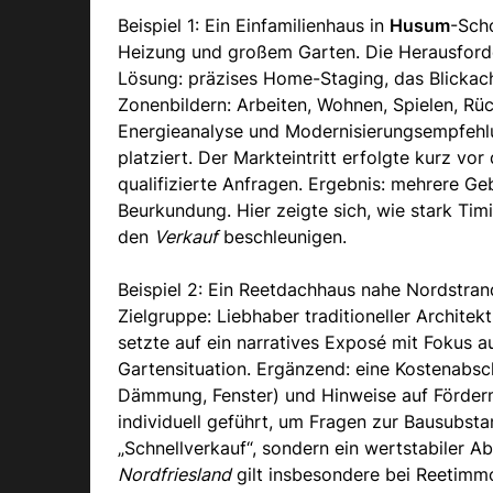
Beispiel 1: Ein Einfamilienhaus in
Husum
-Sch
Heizung und großem Garten. Die Herausforde
Lösung: präzises Home-Staging, das Blickach
Zonenbildern: Arbeiten, Wohnen, Spielen, Rüc
Energieanalyse und Modernisierungsempfehlu
platziert. Der Markteintritt erfolgte kurz vor
qualifizierte Anfragen. Ergebnis: mehrere G
Beurkundung. Hier zeigte sich, wie stark Timi
den
Verkauf
beschleunigen.
Beispiel 2: Ein Reetdachhaus nahe Nordstran
Zielgruppe: Liebhaber traditioneller Architek
setzte auf ein narratives Exposé mit Fokus 
Gartensituation. Ergänzend: eine Kostenabsch
Dämmung, Fenster) und Hinweise auf Förder
individuell geführt, um Fragen zur Bausubsta
„Schnellverkauf“, sondern ein wertstabiler Ab
Nordfriesland
gilt insbesondere bei Reetimmo