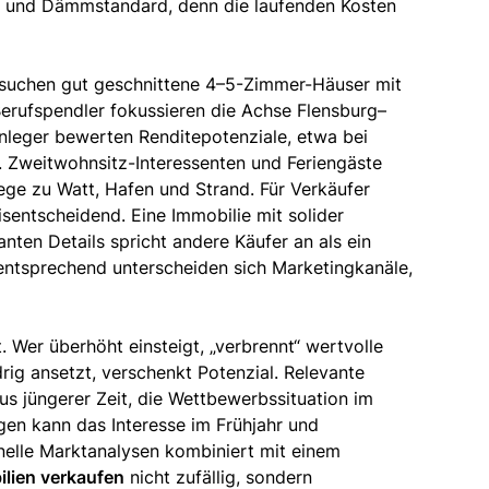
g und Dämmstandard, denn die laufenden Kosten
en suchen gut geschnittene 4–5-Zimmer-Häuser mit
Berufspendler fokussieren die Achse Flensburg–
anleger bewerten Renditepotenziale, etwa bei
 Zweitwohnsitz-Interessenten und Feriengäste
ge zu Watt, Hafen und Strand. Für Verkäufer
isentscheidend. Eine Immobilie mit solider
ten Details spricht andere Käufer an als ein
entsprechend unterscheiden sich Marketingkanäle,
. Wer überhöht einsteigt, „verbrennt“ wertvolle
rig ansetzt, verschenkt Potenzial. Relevante
s jüngerer Zeit, die Wettbewerbssituation im
agen kann das Interesse im Frühjahr und
elle Marktanalysen kombiniert mit einem
lien verkaufen
nicht zufällig, sondern