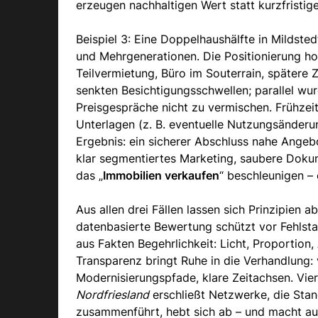
erzeugen nachhaltigen Wert statt kurzfristi
Beispiel 3: Eine Doppelhaushälfte in Mildstedt
und Mehrgenerationen. Die Positionierung ho
Teilvermietung, Büro im Souterrain, spätere
senkten Besichtigungsschwellen; parallel w
Preisgespräche nicht zu vermischen. Frühzeit
Unterlagen (z. B. eventuelle Nutzungsänderun
Ergebnis: ein sicherer Abschluss nahe Angebot
klar segmentiertes Marketing, saubere Dok
das „
Immobilien verkaufen
“ beschleunigen –
Aus allen drei Fällen lassen sich Prinzipien 
datenbasierte Bewertung schützt vor Fehlsta
aus Fakten Begehrlichkeit: Licht, Proportion
Transparenz bringt Ruhe in die Verhandlung: 
Modernisierungspfade, klare Zeitachsen. Vie
Nordfriesland
erschließt Netzwerke, die Stan
zusammenführt, hebt sich ab – und macht au