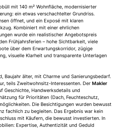
obüll mit 140 m² Wohnfläche, modernisierter
rung: ein etwas verschachtelter Grundriss.
sen öffnet, und ein Exposé mit klaren
kzug. Kombiniert mit einer ehrlichen
ngen wurde ein realistischer Angebotspreis
 den Frühjahrsferien – hohe Sichtbarkeit, viele
ebote über dem Erwartungskorridor, zügige
ng, visuelle Klarheit und transparente Unterlagen
d, Baujahr älter, mit Charme und Sanierungsbedarf.
tur, teils Zweitwohnsitz-Interessenten. Der
Makler
auf Geschichte, Handwerksdetails und
ätzung für Prioritäten (Dach, Feuchteschutz,
möglichkeiten. Die Besichtigungen wurden bewusst
nz fachlich zu begleiten. Das Ergebnis war kein
schluss mit Käufern, die bewusst investierten. In
bilien: Expertise, Authentizität und Geduld