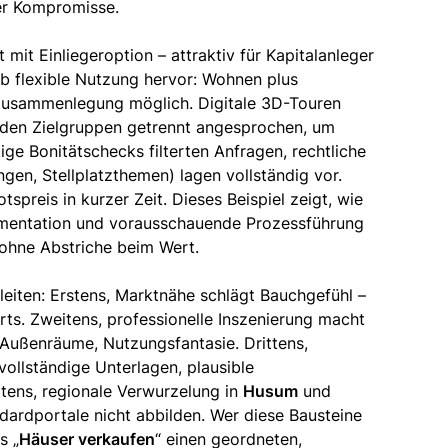
ger Kompromisse.
 mit Einliegeroption – attraktiv für Kapitalanleger
b flexible Nutzung hervor: Wohnen plus
 Zusammenlegung möglich. Digitale 3D-Touren
urden Zielgruppen getrennt angesprochen, um
ige Bonitätschecks filterten Anfragen, rechtliche
gen, Stellplatzthemen) lagen vollständig vor.
spreis in kurzer Zeit. Dieses Beispiel zeigt, wie
umentation und vorausschauende Prozessführung
 ohne Abstriche beim Wert.
ableiten: Erstens, Marktnähe schlägt Bauchgefühl –
rts. Zweitens, professionelle Inszenierung macht
, Außenräume, Nutzungsfantasie. Drittens,
vollständige Unterlagen, plausible
rtens, regionale Verwurzelung in
Husum
und
dardportale nicht abbilden. Wer diese Bausteine
s „
Häuser verkaufen
“ einen geordneten,