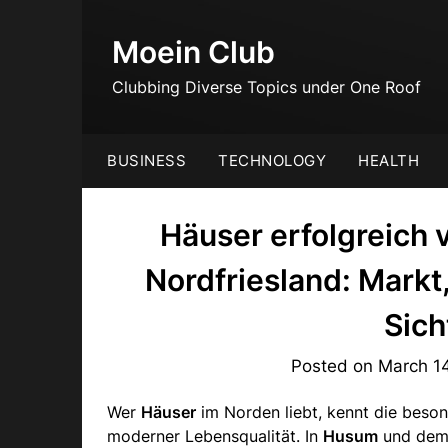
Skip
to
Moein Club
content
Clubbing Diverse Topics under One Roof
BUSINESS
TECHNOLOGY
HEALTH
Häuser erfolgreich
Nordfriesland: Markt
Sich
Posted on
March 1
Wer
Häuser
im Norden liebt, kennt die beson
moderner Lebensqualität. In
Husum
und dem