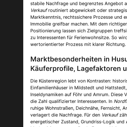
stabile Nachfrage und begrenztes Angebot au
Verkauf
routiniert abgewickelt oder strategi
Marktkenntnis, rechtssichere Prozesse und e
Immobilie greifbar machen. Mit dem richtig
Positionierung lassen sich Zielgruppen treffs
zu Interessenten für Ferienwohnsitze. So wird
wertorientierter Prozess mit klarer Richtung.
Marktbesonderheiten in Husu
Käuferprofile, Lagefaktoren u
Die Küstenregion lebt von Kontrasten: histor
Einfamilienhäuser in Mildstedt und Hattstedt
Inseldynamiken auf Föhr und Amrum. Diese Vi
die Zahl qualifizierter Interessenten. In
Nordf
ruhige Wohnstraßen, Deichnähe, Fernsicht, A
verlagert die Nachfrage. Für den
Verkauf
zähl
energetischer Zustand, Grundriss-Logik und 