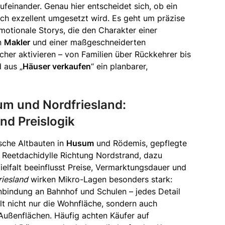
feinander. Genau hier entscheidet sich, ob ein
sch exzellent umgesetzt wird. Es geht um präzise
motionale Storys, die den Charakter einer
en
Makler
und einer maßgeschneiderten
icher aktivieren – von Familien über Rückkehrer bis
 aus „
Häuser verkaufen
“ ein planbarer,
m und Nordfriesland:
nd Preislogik
ische Altbauten in
Husum
und Rödemis, gepflegte
, Reetdachidylle Richtung Nordstrand, dazu
elfalt beeinflusst Preise, Vermarktungsdauer und
riesland
wirken Mikro-Lagen besonders stark:
nbindung an Bahnhof und Schulen – jedes Detail
t nicht nur die Wohnfläche, sondern auch
Außenflächen. Häufig achten Käufer auf