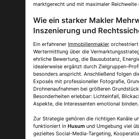
marktgerecht und mit maximaler Reichweite g
Wie ein starker Makler Mehrwe
Inszenierung und Rechtssich
Ein erfahrener
Immobilienmakler
orchestriert
Wertermittlung über die Vermarktungsstrateg
ehrliche Bewertung, die Bausubstanz, Energi
idealerweise ergänzt durch Zielgruppen-Profi
besonders anspricht. Anschließend folgen di
Exposés mit professioneller Fotografie, Gru
Drohnenaufnahmen bei größeren Grundstücken
Besonderheiten erlebbar: Lichteinfall, Blic
Aspekte, die Interessenten emotional binden.
Zur Strategie gehören die richtigen Kanäle 
funktioniert in
Husum
und Umgebung viel üb
gezieltes Social-Media-Targeting, Kooperati