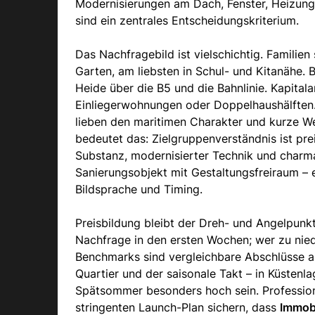
Modernisierungen am Dach, Fenster, Heizun
sind ein zentrales Entscheidungskriterium.
Das Nachfragebild ist vielschichtig. Famili
Garten, am liebsten in Schul- und Kitanähe. 
Heide über die B5 und die Bahnlinie. Kapital
Einliegerwohnungen oder Doppelhaushälften.
lieben den maritimen Charakter und kurze We
bedeutet das: Zielgruppenverständnis ist pre
Substanz, modernisierter Technik und charman
Sanierungsobjekt mit Gestaltungsfreiraum – 
Bildsprache und Timing.
Preisbildung bleibt der Dreh- und Angelpunkt
Nachfrage in den ersten Wochen; wer zu nied
Benchmarks sind vergleichbare Abschlüsse au
Quartier und der saisonale Takt – in Küstenl
Spätsommer besonders hoch sein. Profession
stringenten Launch-Plan sichern, dass
Immobi