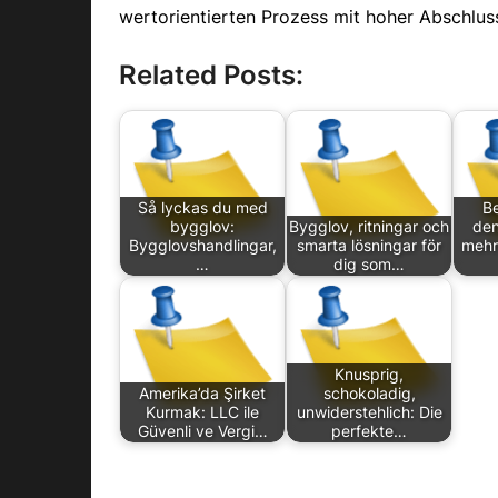
wertorientierten Prozess mit hoher Abschlus
Related Posts:
Så lyckas du med
B
bygglov:
Bygglov, ritningar och
den
Bygglovshandlingar,
smarta lösningar för
mehr
…
dig som…
Knusprig,
Amerika’da Şirket
schokoladig,
Kurmak: LLC ile
unwiderstehlich: Die
Güvenli ve Vergi…
perfekte…