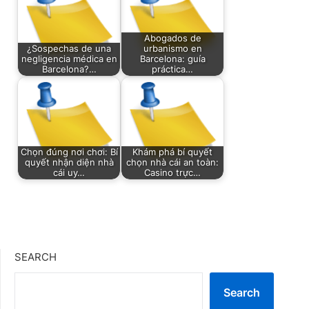
Abogados de
¿Sospechas de una
urbanismo en
negligencia médica en
Barcelona: guía
Barcelona?…
práctica…
Chọn đúng nơi chơi: Bí
Khám phá bí quyết
quyết nhận diện nhà
chọn nhà cái an toàn:
cái uy…
Casino trực…
SEARCH
Search