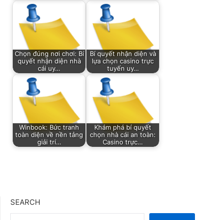
Chọn đúng nơi chơi: Bí
Bí quyết nhận diện và
quyết nhận diện nhà
lựa chọn casino trực
cái uy…
tuyến uy…
Winbook: Bức tranh
Khám phá bí quyết
toàn diện về nền tảng
chọn nhà cái an toàn:
giải trí…
Casino trực…
SEARCH